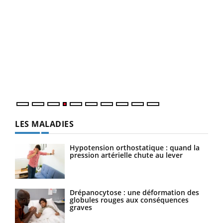
Dia
You
Le 
pers
ques
LES MALADIES
Hypotension orthostatique : quand la
pression artérielle chute au lever
Drépanocytose : une déformation des
globules rouges aux conséquences
graves