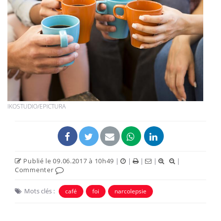
IKOSTUDIO/EPICTURA
Publié le 09.06.2017 à 10h49
|
|
|
|
|
Commenter
Mots clés :
café
foi
narcolepsie