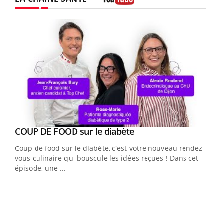
Youtube
Youtube
cès
COUP DE FOOD sur le diabète
Youtube
Coup de food sur le diabète, c'est votre nouveau rendez-
 en
vous culinaire qui bouscule les idées reçues ! Dans cet
u
épisode, une ...
Qua
You