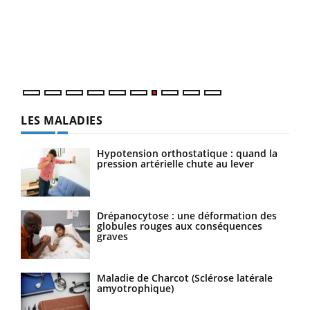
"Les
trav
DRH 
LES MALADIES
Hypotension orthostatique : quand la
pression artérielle chute au lever
Drépanocytose : une déformation des
globules rouges aux conséquences
graves
Maladie de Charcot (Sclérose latérale
amyotrophique)