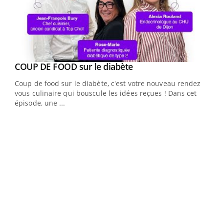
Youtube
cès
COUP DE FOOD sur le diabète
Youtube
Coup de food sur le diabète, c'est votre nouveau rendez-
 en
vous culinaire qui bouscule les idées reçues ! Dans cet
u
épisode, une ...
Qua
You
"Les
trav
DRH 