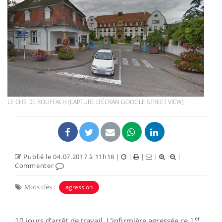
LE CHS DE ROUFFACH (CAPTURE D'ÉCRAN GOOGLE STREET VIEW)
Publié le 04.07.2017 à 11h18
|
|
|
|
|
Commenter
Mots clés :
agression
er
10 jours d’arrêt de travail. L’infirmière agressée ce 1