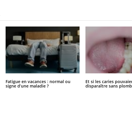
S
Bébés, jeunes enfants :
Hantavir
quelle trousse à
détecté 
pharmacie pour les
en Fran
vacances ?
Syndrome métabolique :
Mortalit
quels sont les meilleurs
rapport 
exercices physiques ?
son tau
Fatigue en vacances : normal ou
Et si les caries pouvai
Comment éviter une otite
Grossess
signe d’une maladie ?
disparaître sans plomb
pendant les vacances ?
naturel 
des che