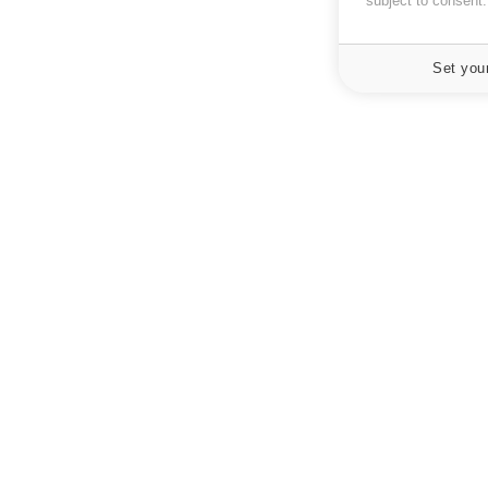
subject to consent
Set you
À PROPOS
NEWSLETT
Recevez toute