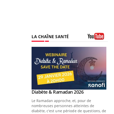
LA CHAÎNE SANTÉ
Youtube
Youtube
 Mains : se
Diabète & Ramadan 2026
Youtube
outube
Le Ramadan approche, et, pour de
 un tout nouveau
nombreuses personnes atteintes de
plage, piscine,
diabète, c'est une période de questions, de