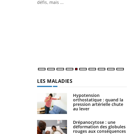
 air… Nos mains
défis, mais ...
Un
You
fac
pr
Un 
mut
san
num
LES MALADIES
Hypotension
orthostatique : quand la
pression artérielle chute
au lever
Drépanocytose : une
déformation des globules
rouges aux conséquences