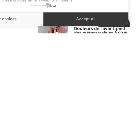
. These choices remain valid for 6 months.
powered by
SYMPTÔMES
r choices
Accept all
Cookies settings
Douleurs de l’avant-pied :
des métatarsalgies à 90 %
liées à problème d’appui
Mauvaise haleine : il faut
améliorer l’hygiène
bucco-dentaire
ER
s les semaines les meilleures