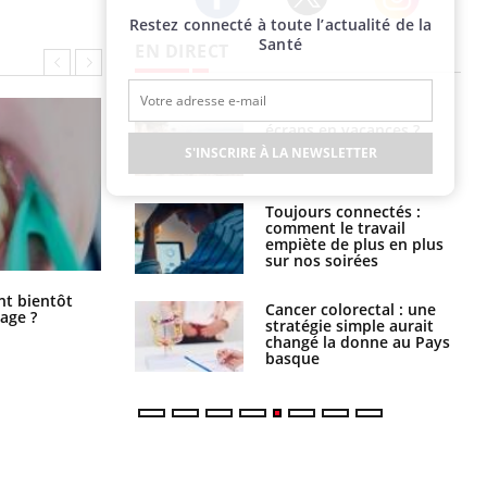
Restez connecté à toute l’actualité de la
Twitter
Facebook
Instagram
Santé
EN DIRECT
us : un cas
Comment oublier les
chez un touriste
écrans en vacances ?
ce
S'INSCRIRE À LA NEWSLETTER
é infantile : un
Toujours connectés :
s’interroge sur
comment le travail
x élevé en France
empiète de plus en plus
sur nos soirées
Éclipse solaire du 12 août : “Des
ent bientôt
e à risque : ce jus
Cancer colorectal : une
verres adaptés, c'est indispensable
age ?
attire l'attention
stratégie simple aurait
pour la santé des yeux”
rcheurs
changé la donne au Pays
basque