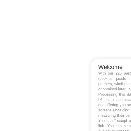
Welcome
With our 225
par
(cookies, pixels 
partners, whether c
or obtained later, i
Processing this da
IP, postal address
and offering you s
screens (including
measuring their pe
You can "accept al
link
. You can also 