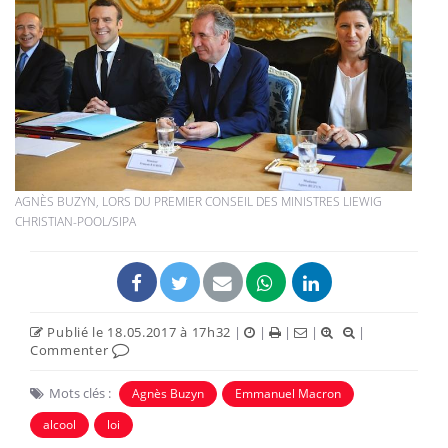
AGNÈS BUZYN, LORS DU PREMIER CONSEIL DES MINISTRES LIEWIG
CHRISTIAN-POOL/SIPA
Publié le 18.05.2017 à 17h32
|
|
|
|
|
Commenter
Mots clés :
Agnès Buzyn
Emmanuel Macron
alcool
loi