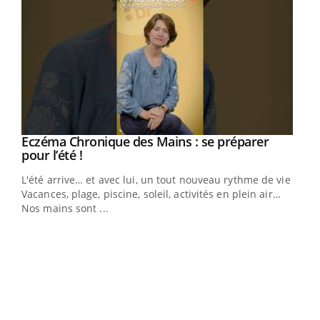
Eczéma Chronique des Mains : se préparer
Youtube
Youtube
pour l’été !
L'été arrive… et avec lui, un tout nouveau rythme de vie !
Vacances, plage, piscine, soleil, activités en plein air…
Nos mains sont ...
Dia
You
Le 
pers
ques