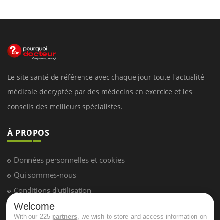
Le site santé de référence avec chaque jour toute l'actualité
médicale decryptée par des médecins en exercice et les
conseils des meilleurs spécialistes.
À PROPOS
Données personnelles et cookies
Qui sommes-nous
Conditions d'utilisation
Plan du site
Welcome
With our 225
partners
, we wish to store and access information on