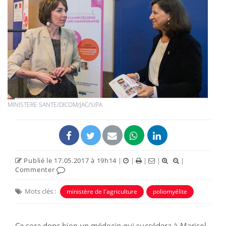
MINISTERE SANTE/DICOM/JAC/SIPA
Publié le 17.05.2017 à 19h14
|
|
|
|
|
Commenter
Mots clés :
ministère de l'agriculture
poliomyélite
Ce sera donc bien un médecin qui succédera à Marisol