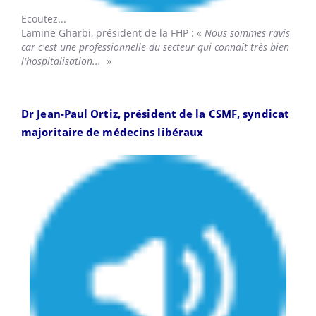
Ecoutez...
Lamine Gharbi,
président de la FHP : «
Nous sommes ravis
car c'est une professionnelle du secteur qui connaît très bien
l'hospitalisation...
»
Dr Jean-Paul Ortiz, président de la CSMF, syndicat
majoritaire de médecins libéraux