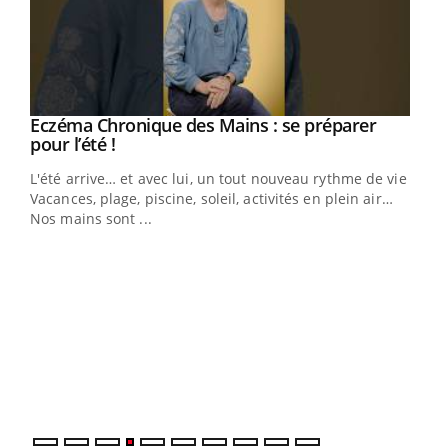
Eczéma Chronique des Mains : se préparer
Youtube
Youtube
pour l’été !
L'été arrive… et avec lui, un tout nouveau rythme de vie !
Vacances, plage, piscine, soleil, activités en plein air…
Nos mains sont ...
Dia
You
Le 
pers
ques