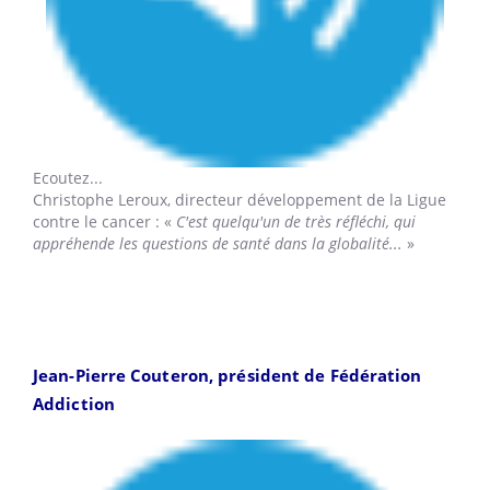
Ecoutez...
Christophe Leroux,
directeur développement de la Ligue
contre le cancer : «
C'est quelqu'un de très réfléchi, qui
appréhende les questions de santé dans la globalité...
»
Jean-Pierre Couteron, président de Fédération
Addiction