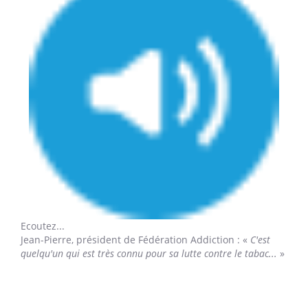
Ecoutez...
Jean-Pierre,
président de Fédération Addiction : «
C'est
quelqu'un qui est très connu pour sa lutte contre le tabac...
»