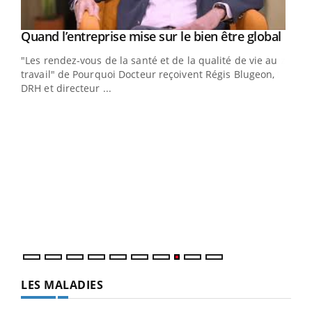
Yout
Quand l’entreprise mise sur le bien être global
Youtube
ndez-
"Les rendez-vous de la santé et de la qualité de vie au
cet
travail" de Pourquoi Docteur reçoivent Régis Blugeon,
DRH et directeur ...
Ecz
You
(3/3
Dans
vous
quot
LES MALADIES