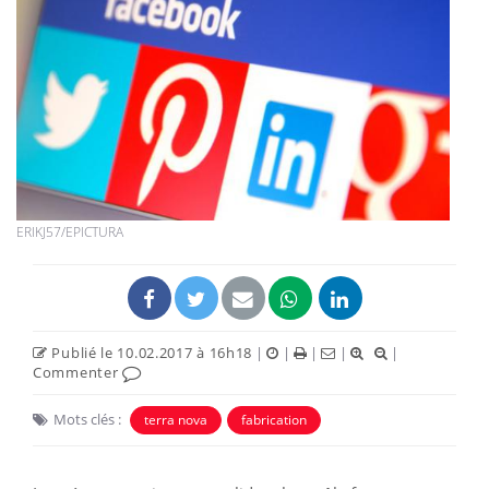
ERIKJ57/EPICTURA
Publié le 10.02.2017 à 16h18
|
|
|
|
|
Commenter
Mots clés :
terra nova
fabrication