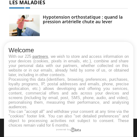
LES MALADIES
Hypotension orthostatique : quand la
pression artérielle chute au lever
Drépanocytose : une déformation des
globules rouges aux conséquences
Welcome
graves
With our 225
partners
, we wish to store and access information on
your devices (cookies, pixels in emails, etc.), combine and share
your personal data with our partners, whether collected on this
website or in our emails, already held by some of us, or obtained
Maladie de Charcot (Sclérose latérale
later, including in other contexts.
amyotrophique)
Processing this data (identifiers, browsing, preferences, purchases,
loyalty programs, IP, postal addresses and emails, phone, precise
geolocation, etc.) allows developing and offering you services,
content, commercial offers and ads across your devices and
screens (including by email, post, SMS, phone, audio, and video),
personalising them, measuring their performance, and analysing
audiences.
You can "accept all" and withdraw your consent at any time via the
"cookies" footer link
. You can also "set detailed preferences" and
object to processing activities not subject to consent. These
choices remain valid for 6 months.
powered by