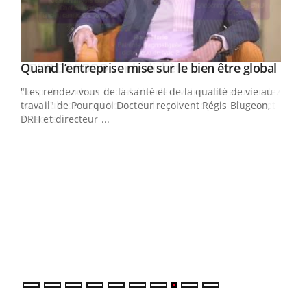
Yout
Quand l’entreprise mise sur le bien être global
Youtube
ndez-
"Les rendez-vous de la santé et de la qualité de vie au
cet
travail" de Pourquoi Docteur reçoivent Régis Blugeon,
DRH et directeur ...
Ecz
You
(3/3
Dans
vous
quot