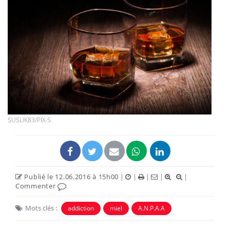
SUSLIK83/PIX-5
Publié le 12.06.2016 à 15h00
|
|
|
|
|
Commenter
Mots clés :
addiction
miel
A.N.P.A.A