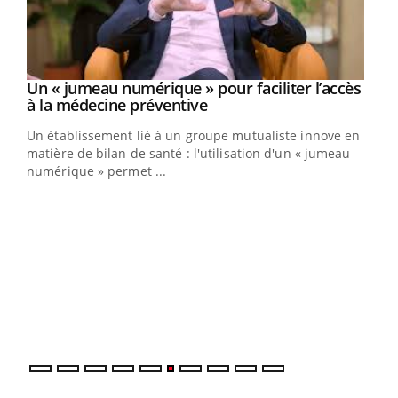
Un « jumeau numérique » pour faciliter l’accès
Youtube
Youtube
à la médecine préventive
Un établissement lié à un groupe mutualiste innove en
e
matière de bilan de santé : l'utilisation d'un « jumeau
numérique » permet ...
COU
You
Coup
vous
épis