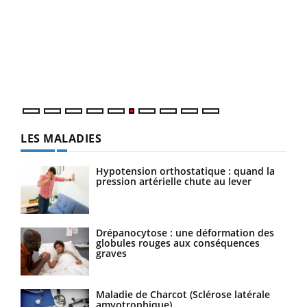
COU
You
Coup
vous
épis
LES MALADIES
Hypotension orthostatique : quand la
pression artérielle chute au lever
Drépanocytose : une déformation des
globules rouges aux conséquences
graves
Maladie de Charcot (Sclérose latérale
amyotrophique)