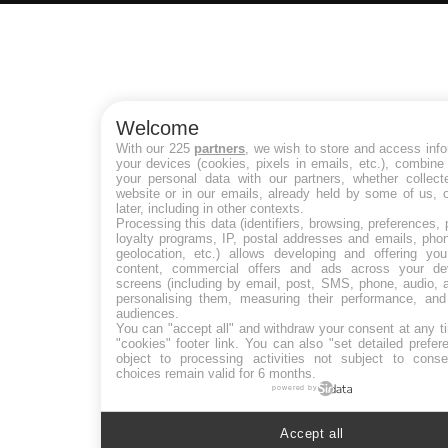
Welcome
With our 225
partners
, we wish to store and access inf
your devices (cookies, pixels in emails, etc.), combin
your personal data with our partners, whether collect
website or in our emails, already held by some of us, 
later, including in other contexts.
Processing this data (identifiers, browsing, preferences,
loyalty programs, IP, postal addresses and emails, pho
geolocation, etc.) allows developing and offering you
content, commercial offers and ads across your de
screens (including by email, post, SMS, phone, audio, 
personalising them, measuring their performance, and
audiences.
You can "accept all" and withdraw your consent at any t
"cookies" footer link
. You can also "set detailed prefer
object to processing activities not subject to cons
choices remain valid for 6 months.
powered by
Accept all