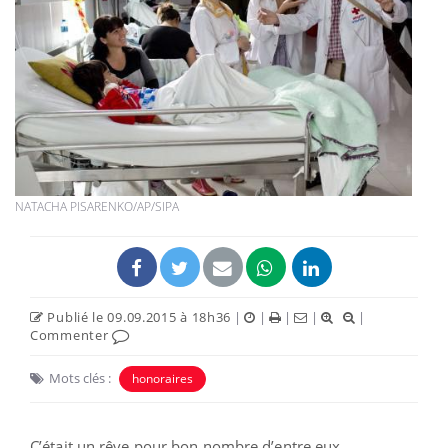
NATACHA PISARENKO/AP/SIPA
Publié le 09.09.2015 à 18h36
|
|
|
|
|
Commenter
Mots clés :
honoraires
C’était un rêve pour bon nombre d’entre eux.