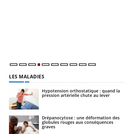
Dia
You
Le 
pers
ques
LES MALADIES
Hypotension orthostatique : quand la
pression artérielle chute au lever
Drépanocytose : une déformation des
globules rouges aux conséquences
graves