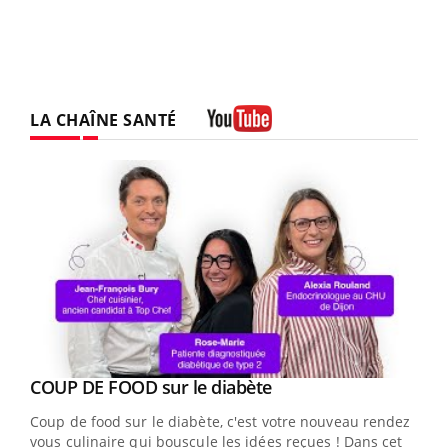
LA CHAÎNE SANTÉ
Youtube
Youtube
cès
COUP DE FOOD sur le diabète
Youtube
Coup de food sur le diabète, c'est votre nouveau rendez-
 en
vous culinaire qui bouscule les idées reçues ! Dans cet