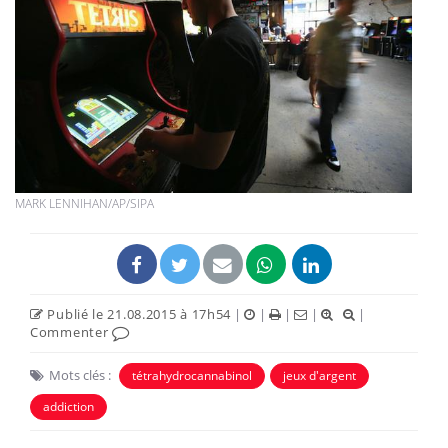
MARK LENNIHAN/AP/SIPA
Publié le 21.08.2015 à 17h54
|
|
|
|
|
Commenter
Mots clés :
tétrahydrocannabinol
jeux d'argent
addiction