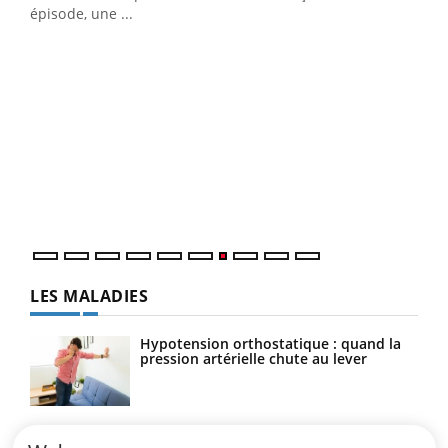
u
épisode, une ...
Qua
You
"Les
trav
DRH 
LES MALADIES
Hypotension orthostatique : quand la
pression artérielle chute au lever
Drépanocytose : une déformation des