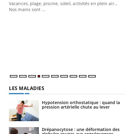
Vacances, plage, piscine, soleil, activités en plein air…
Nos mains sont ...
Dia
You
Le 
pers
ques
LES MALADIES
Hypotension orthostatique : quand la
pression artérielle chute au lever
Drépanocytose : une déformation des
globules rouges aux conséquences