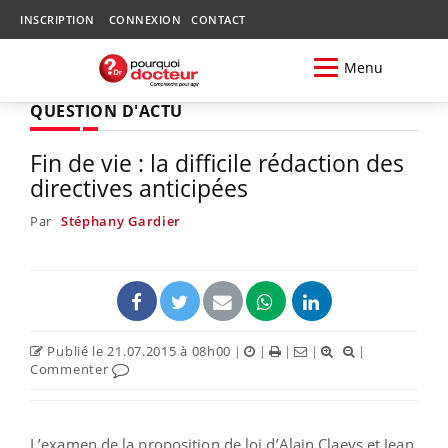
INSCRIPTION
CONNEXION
CONTACT
Menu
QUESTION D'ACTU
Fin de vie : la difficile rédaction des
directives anticipées
Par
Stéphany Gardier
Publié le 21.07.2015 à 08h00
|
|
|
|
|
Commenter
L’examen de la proposition de loi d’Alain Claeys et Jean