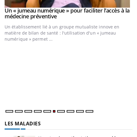
Un « jumeau numérique » pour faciliter l’accès à la
Youtube
Youtube
médecine préventive
Un établissement lié à un groupe mutualiste innove en
matière de bilan de santé : l'utilisation d'un « jumeau
numérique » permet ...
C
Yo
Co
cu
un
LES MALADIES