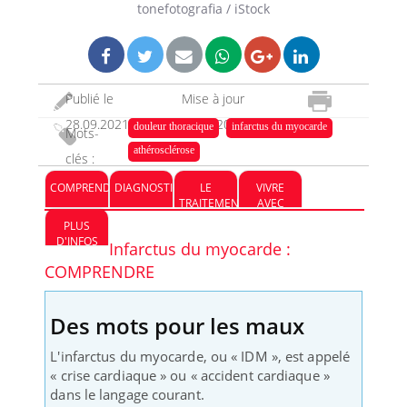
tonefotografia / iStock
Publié le
Mise à jour
28.09.2021
31.05.2023
douleur thoracique
infarctus du myocarde
Mots-
athérosclérose
clés :
COMPRENDRE
DIAGNOSTIC
LE
VIVRE
TRAITEMENT
AVEC
PLUS
D'INFOS
Infarctus du myocarde :
COMPRENDRE
Des mots pour les maux
L'infarctus du myocarde, ou « IDM », est appelé
« crise cardiaque » ou « accident cardiaque »
dans le langage courant.