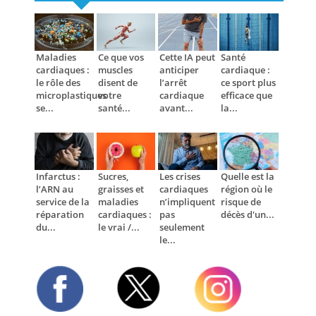
Maladies
Ce que vos
Cette IA peut
Santé
cardiaques :
muscles
anticiper
cardiaque :
le rôle des
disent de
l’arrêt
ce sport plus
microplastiques
votre
cardiaque
efficace que
se...
santé...
avant...
la...
Infarctus :
Sucres,
Les crises
Quelle est la
l’ARN au
graisses et
cardiaques
région où le
service de la
maladies
n’impliquent
risque de
réparation
cardiaques :
pas
décès d'un...
du...
le vrai /...
seulement
le...
Twitter