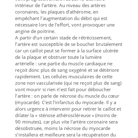
intérieur de l’artère. Au niveau des artères
coronaires, les plaques d’athérome, en
empêchant l’augmentation du débit qui est
nécessaire lors de l’effort, vont provoquer une
angine de poitrine.
A partir d’un certain stade de rétrécissement,
l’artère est susceptible de se boucher brutalement
car un caillot peut se former à la surface ulcérée
de la plaque et obstruer toute la lumière
artérielle : une partie du muscle cardiaque ne
reçoit donc plus de sang oxygéné et se détériore
rapidement. Les cellules musculaires de cette
zone non vascularisée (qui ne reçoit plus de sang)
vont mourir si rien n’est fait pour déboucher
l’artère : on parle de nécrose du muscle du cœur
(myocarde). C'est l'infarctus du myocarde. Il y a
alors urgence à intervenir pour retirer le caillot et
dilater la « sténose athéroscléreuse » (moins de
90 minutes), car plus vite l'artère coronaire sera
désobstruée, moins la nécrose du myocarde
s’installera et meilleure sera la récupération du