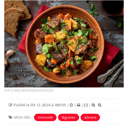
SVETLANA MONYAKOVA/ISTOCK
Publié le 09.12.2024 à 08h55
|
|
|
|
Mots clés :
immunité
légumes
aliment