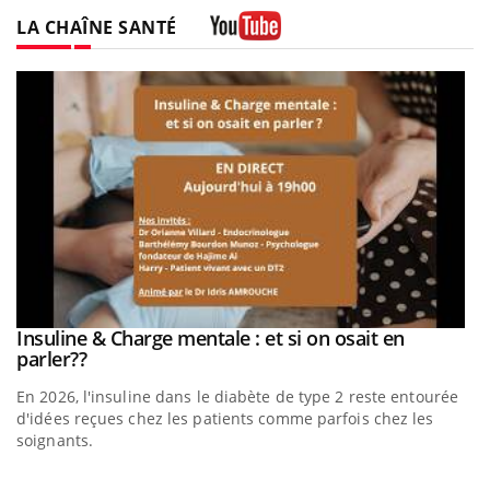
LA CHAÎNE SANTÉ
Youtube
be
Insuline & Charge mentale : et si on osait en
Youtube
Youtube
parler??
En 2026, l'insuline dans le diabète de type 2 reste entourée
a
d'idées reçues chez les patients comme parfois chez les
soignants.