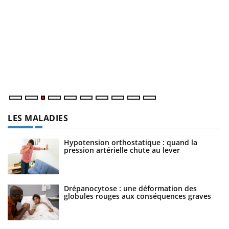
E
Yo
l’
L'
Va
ma
LES MALADIES
Hypotension orthostatique : quand la
pression artérielle chute au lever
Drépanocytose : une déformation des
globules rouges aux conséquences graves