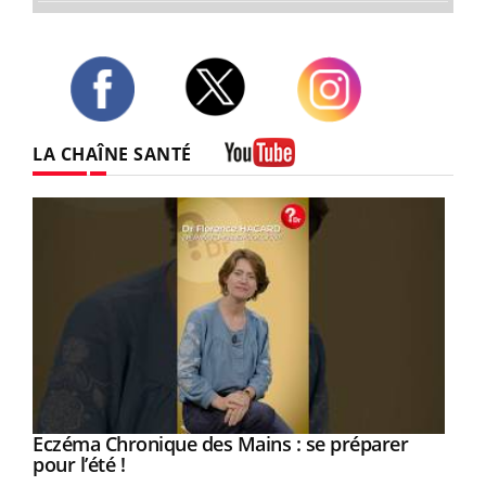
Twitter
Facebook
Instagram
LA CHAÎNE SANTÉ
Youtube
Eczéma Chronique des Mains : se préparer
Youtube
Youtube
pour l’été !