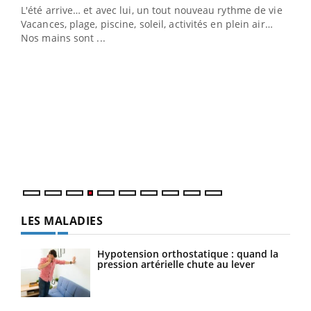
L'été arrive… et avec lui, un tout nouveau rythme de vie !
Vacances, plage, piscine, soleil, activités en plein air…
Nos mains sont ...
Dia
You
Le 
pers
ques
LES MALADIES
Hypotension orthostatique : quand la
pression artérielle chute au lever