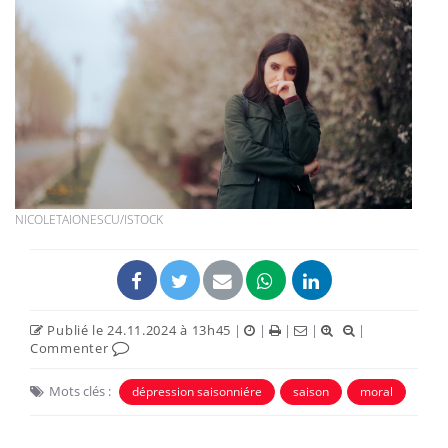
NICOLETAIONESCU/ISTOCK
Publié le 24.11.2024 à 13h45
|
|
|
|
|
Commenter
Mots clés :
dépression saisonniére
saison
moral