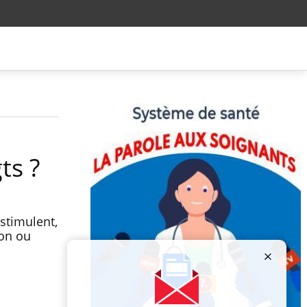
ts ?
stimulent,
ion ou