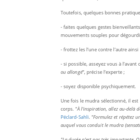
Toutefois, quelques bonnes pratiques 
- faites quelques gestes bienveillan
mouvements souples pour dégourdir
- frottez les l’une contre l’autre ai
- si possible, asseyez vous à l’avant 
ou allongé
”, précise l’experte ;
- soyez disponible psychiquement.
Une fois le mudra sélectionné, il es
corps.
"À l'inspiration, allez au-delà d
Péclard-Sahli
.
"Formulez et répétez un
auquel vous conduit le mudra (sensati
"La durée n’est pas très importante. Q