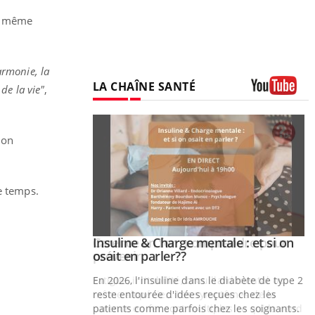
le même
armonie, la
LA CHAÎNE SANTÉ
de la vie"
,
Youtube
ion
me temps.
prendre pour
Insuline & Charge mentale : et si on
Youtube
Youtube
osait en parler??
illard mental ou
En 2026, l'insuline dans le diabète de type 2
tômes de la
reste entourée d'idées reçues chez les
les ce qui la rend
patients comme parfois chez les soignants.