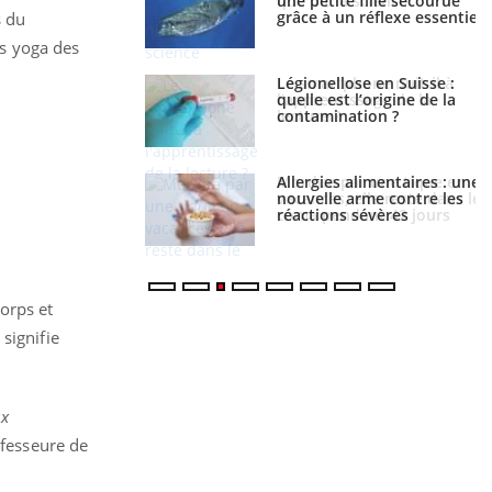
la science
une petite fille secourue
grâce à un réflexe essentiel
s du
s yoga des
phone nuit-il à
Légionellose en Suisse :
tissage de la
quelle est l’origine de la
?
contamination ?
par une tique en
Allergies alimentaires : une
, elle reste dans le
nouvelle arme contre les
ndant 42 jours
réactions sévères
orps et
 signifie
ux
ofesseure de