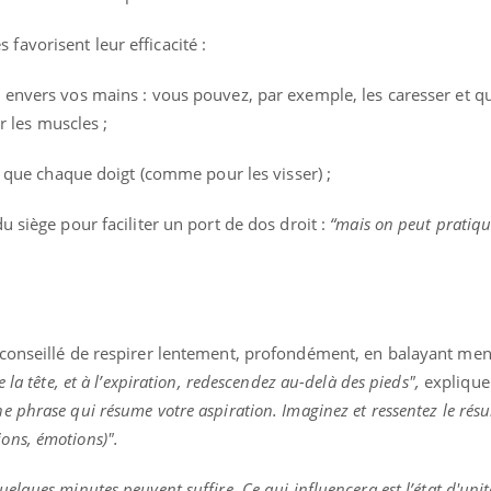
favorisent leur efficacité :
ts envers vos mains : vous pouvez, par exemple, les caresser et q
 les muscles ;
nsi que chaque doigt (comme pour les visser) ;
du siège pour faciliter un port de dos droit :
“mais on peut pratiq
t conseillé de respirer lentement, profondément, en balayant me
e la tête, et à l’expiration, redescendez au-delà des pieds",
expliqu
e phrase qui résume votre aspiration. Imaginez et ressentez le résu
ons, émotions)".
uelques minutes peuvent suffire. Ce qui influencera est l’état d'unit