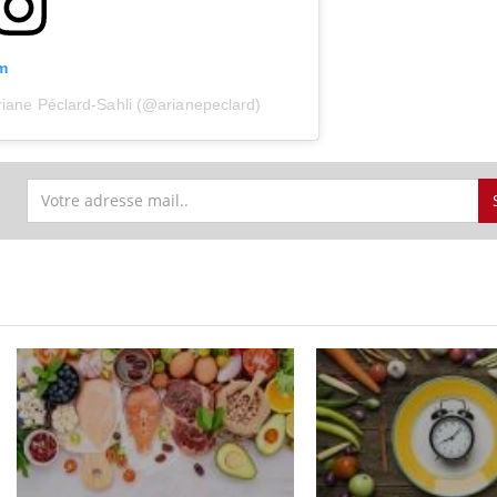
m
riane Péclard-Sahli (@arianepeclard)