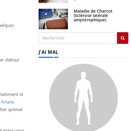
Maladie de Charcot
(Sclérose latérale
amyotrophique)
uelques
J'AI MAL
uer debout
ntalement le
e
Ariane
ltat optimal
é entre votre