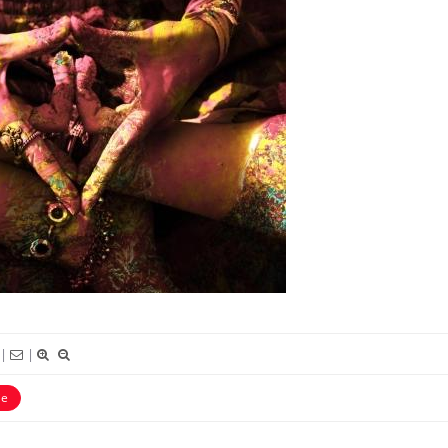
|
|
ie
Fortes chaleurs : pourquoi
Grossess