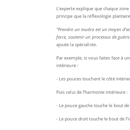
L’experte explique que chaque zone d
principe que la réflexologie plantair
"Prendre un mudra est un moyen d’acti
force, soutenir un processus de guéris
ajoute la spécialiste.
Par exemple, si vous faites face à un
intérieure :
- Les pouces touchent le côté intéri
Puis celui de l’harmonie intérieure :
Eczé
Yout
expl
- Le pouce gauche touche le bout de
Il y 
- Le pouce droit touche le bout de l
d'aut
sur l