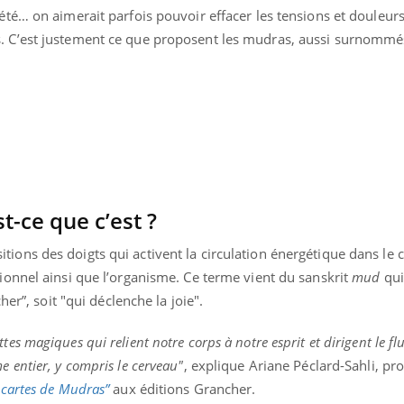
le risque de noyade
que dit 
grimpe-t-il ?
iété… on aimerait parfois pouvoir effacer les tensions et douleur
s. C’est justement ce que proposent les mudras, aussi surnommé
Le Viagra pourrait-il freiner
Le smart
la propagation du cancer ?
l'appren
lecture 
Pourquoi manger moins de
Mordue 
protéines pourrait
vacances
finalement être bénéfique
coma pe
st-ce que c’est ?
ions des doigts qui activent la circulation énergétique dans le c
tionnel ainsi que l’organisme. Ce terme vient du sanskrit
mud
qui
er”, soit "qui déclenche la joie".
es magiques qui relient notre corps à notre esprit et dirigent le fl
e entier, y compris le cerveau"
, explique Ariane Péclard-Sahli, pr
 cartes de Mudras”
aux éditions Grancher.