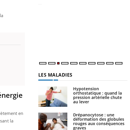
Y
p
la
L
r
s
..
LES MALADIES
Hypotension
orthostatique : quand la
énergie
pression artérielle chute
au lever
scrètement en
Drépanocytose : une
déformation des globules
sant la
rouges aux conséquences
graves