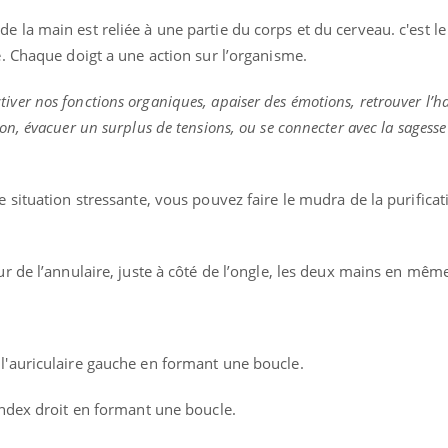
e la main est reliée à une partie du corps et du cerveau. c'est 
e. Chaque doigt a une action sur l’organisme.
ver nos fonctions organiques, apaiser des émotions, retrouver l’h
on, évacuer un surplus de tensions, ou se connecter avec la sagesse 
e situation stressante, vous pouvez faire le mudra de la purificat
eur de l’annulaire, juste à côté de l’ongle, les deux mains en mê
ma Chronique des Mains :
Carence en fer : com
ube
Youtube
Youtube
Youtube
iquer ma maladie
prévenir
 l'auriculaire gauche en formant une boucle.
a des sujets qui sont faciles à aborder...
Fatigue, irritabilité, brou
’index droit en formant une boucle.
res non ! D'un côté, poser des questions
même alopécie… Les symp
a maladie d'un proche c'est montrer ...
carence en fer sont multip