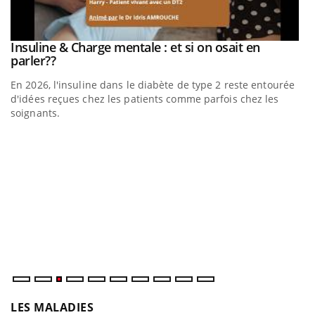
be
Insuline & Charge mentale : et si on osait en
Youtube
Youtube
parler??
En 2026, l'insuline dans le diabète de type 2 reste entourée
a
d'idées reçues chez les patients comme parfois chez les
soignants.
E
Yo
l’
L'
Va
ma
LES MALADIES