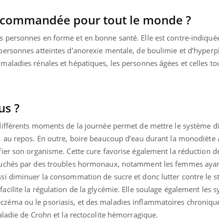
 recommandée pour tout le monde ?
s personnes en forme et en bonne santé. Elle est contre-indiqué
 personnes atteintes d’anorexie mentale, de boulimie et d’hyper
 maladies rénales et hépatiques, les personnes âgées et celles t
 jumeau numérique » pour
ube
liter l’accès à la médecine
Youtube
entive
us ?
ablissement lié à un groupe mutualiste
e en matière de bilan de santé :
 différents moments de la journée permet de mettre le système dig
lisation d'un « jumeau numérique »
t ...
r, au repos. En outre, boire beaucoup d’eau durant la monodiète 
ifier son organisme. Cette cure favorise également la réduction d
 touchés par des troubles hormonaux, notamment les femmes aya
ssi diminuer la consommation de sucre et donc lutter contre le st
facilite la régulation de la glycémie. Elle soulage également le
czéma ou le psoriasis, et des maladies inflammatoires chroniqu
maladie de Crohn et la rectocolite hémorragique.