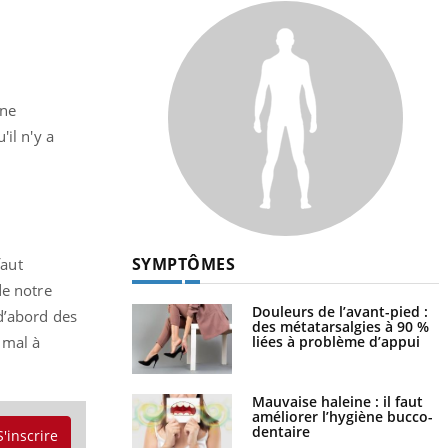
une
il n'y a
SYMPTÔMES
faut
de notre
Douleurs de l’avant-pied :
 d’abord des
des métatarsalgies à 90 %
liées à problème d’appui
u mal à
Mauvaise haleine : il faut
améliorer l’hygiène bucco-
dentaire
S'inscrire