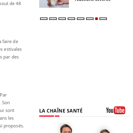
 bout de 48
 faire de
s estivales
is par des
 Par
. Son
qui sont
LA CHAÎNE SANTÉ
ans les
Youtube
si proposés.