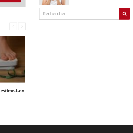
Régimes cétogènes : un risque de
-estime-t-on
cancer de l’intestin grêle