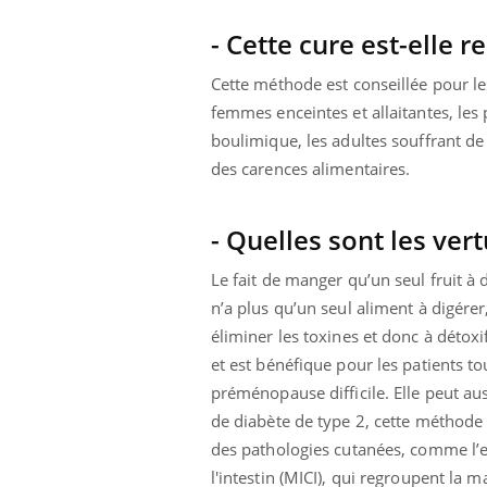
- Cette cure est-elle
Cette méthode est conseillée pour le
femmes enceintes et allaitantes, les
boulimique, les adultes souffrant de
Youtube
ins : se
Diabète & Ramadan 2026
Un «
Youtube
Yout
des carences alimentaires.
ube
faci
Le Ramadan approche, et, pour de
prév
tout nouveau
nombreuses personnes atteintes de diabète,
- Quelles sont les vert
Un ét
e, piscine,
c'est une période de questions, de défis,
innov
 Nos mains sont
mais ...
Le fait de manger qu’un seul fruit à
l'uti
perme
n’a plus qu’un seul aliment à digére
éliminer les toxines et donc à détox
et est bénéfique pour les patients
préménopause difficile. Elle peut au
de diabète de type 2, cette méthode 
des pathologies cutanées, comme l’e
l'intestin (MICI), qui regroupent la 