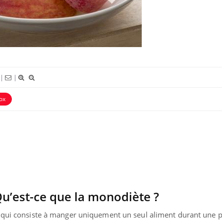
|
|
ox
Grossesse et chaleur : ce
que dit la science
Le smartphone nuit-il à
l'apprentissage de la
lecture ?
Qu’est-ce que la monodiète ?
Mordue par une tique en
vacances, elle reste dans le
he qui consiste à manger uniquement un seul aliment durant une 
coma pendant 42 jours