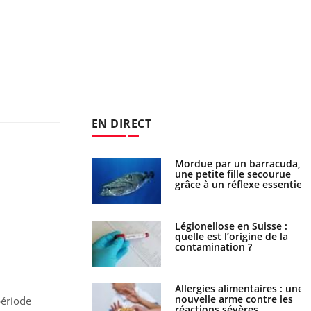
EN DIRECT
Mordue par un barracuda,
Comment gérer le sommeil
une petite fille secourue
des enfants en vacances ?
grâce à un réflexe essentiel
Légionellose en Suisse :
Bilan prévention : ce que
quelle est l’origine de la
les kinés pourront bientôt
contamination ?
faire
Allergies alimentaires : une
TDAH : quel est ce
nouvelle arme contre les
traitement autorisé aux
période
réactions sévères
États-Unis ?