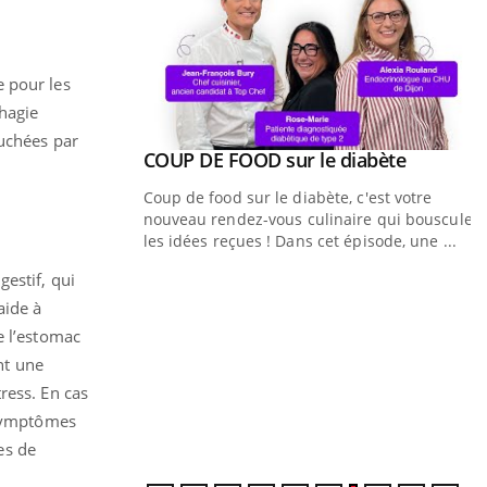
e pour les
phagie
ouchées par
Youtube
COUP DE FOOD sur le diabète
Quand l’entreprise mise sur le bien
Youtube
Youtube
Youtube
être global
Coup de food sur le diabète, c'est votre
"Les rendez-vous de la santé et de la qualité
nouveau rendez-vous culinaire qui bouscule
de vie au travail" de Pourquoi Docteur
les idées reçues ! Dans cet épisode, une ...
reçoivent Régis Blugeon, DRH et directeur ...
estif, qui
Y
aide à
q
e l’estomac
nt une
D
d
ress. En cas
c
s symptômes
é
es de