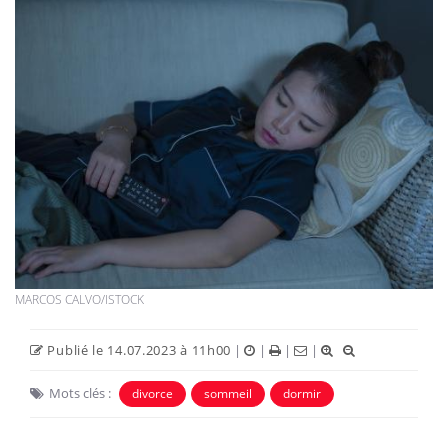
MARCOS CALVO/ISTOCK
Publié le 14.07.2023 à 11h00
|
|
|
|
Mots clés :
divorce
sommeil
dormir