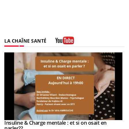
LA CHAÎNE SANTÉ
Youtube
be
a
Insuline & Charge mentale : et si on osait en
Youtube
Youtube
parler??