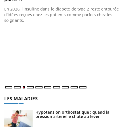
En 2026, l'insuline dans le diabète de type 2 reste entourée
d'idées reçues chez les patients comme parfois chez les
soignants.
E
Yo
l’
L'
Va
ma
LES MALADIES
Hypotension orthostatique : quand la
pression artérielle chute au lever