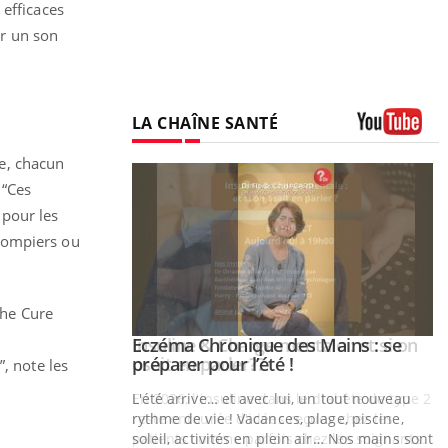
 efficaces
ar un son
LA CHAÎNE SANTÉ
Youtube
e, chacun
 “Ces
 pour les
 pompiers ou
he Cure
ale : et si on
Eczéma Chronique des Mains : se
Youtube
ube
Youtube
préparer pour l’été !
, note les
e diabète de type 2
L'été arrive… et avec lui, un tout nouveau
çues chez les
rythme de vie ! Vacances, plage, piscine,
ez les soignants.
soleil, activités en plein air… Nos mains sont