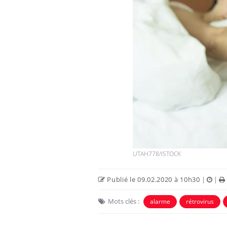
UTAH778/ISTOCK
Publié le 09.02.2020 à 10h30
|
|
Mots clés :
alarme
rétrovirus
Chikungunya, dengue,