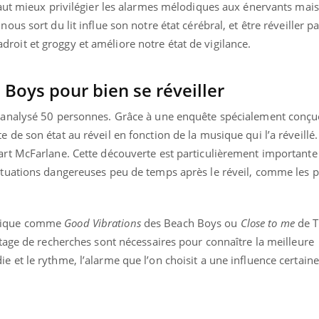
 vaut mieux privilégier les alarmes mélodiques aux énervants mais
ous sort du lit influe son notre état cérébral, et être réveiller p
oit et groggy et améliore notre état de vigilance.
 Boys pour bien se réveiller
t analysé 50 personnes. Grâce à une enquête spécialement conçu
 de son état au réveil en fonction de la musique qui l’a réveillé.
art McFarlane. Cette découverte est particulièrement importante
situations dangereuses peu de temps après le réveil, comme les
usique comme
Good Vibrations
des Beach Boys ou
Close to me
de T
antage de recherches sont nécessaires pour connaître la meilleure
nce en fer : comprendre pour
Insuline & Charge ment
ube
Youtube
Youtube
Yout
enir
osait en parler??
 et le rythme, l’alarme que l’on choisit a une influence certaine”
ue, irritabilité, brouillard mental ou
En 2026, l'insuline dans l
 alopécie… Les symptômes de la
reste entourée d'idées re
ce en fer sont multiples ce qui la rend
patients comme parfois ch