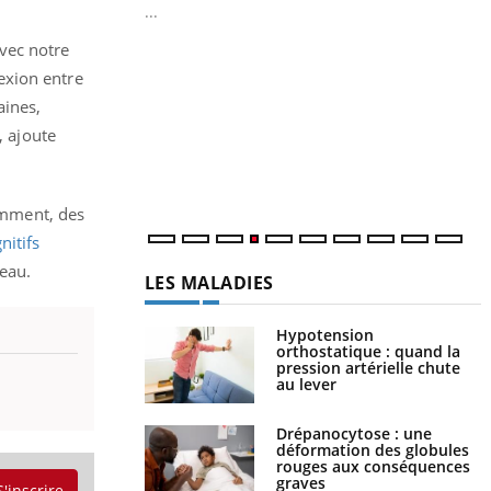
...
Y
vec notre
L
exion entre
n
aines,
c
, ajoute
m
emment, des
nitifs
eau.
LES MALADIES
Hypotension
orthostatique : quand la
pression artérielle chute
au lever
Drépanocytose : une
déformation des globules
rouges aux conséquences
graves
S'inscrire