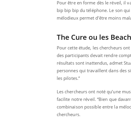
Pour être en forme dès le réveil, il
bip bip bip du téléphone. Le son qui n
mélodieux permet d’être moins maladr
The Cure ou les Beach
Pour cette étude, les chercheurs on
des participants devait rendre compte
résultats sont inattendus, admet Stu
personnes qui travaillent dans des 
les pilotes.”
Les chercheurs ont noté qu’une m
facilite notre réveil. “Bien que dav
Eczéma Chronique des Mains :
Care
Youtube
Yout
Youtube
expliquer ma maladie
prév
combinaison possible entre la mélodie
chercheurs.
Il y a des sujets qui sont faciles à aborder...
Fatig
d'autres non ! D'un côté, poser des questions
même
sur la maladie d'un proche c'est montrer ...
caren