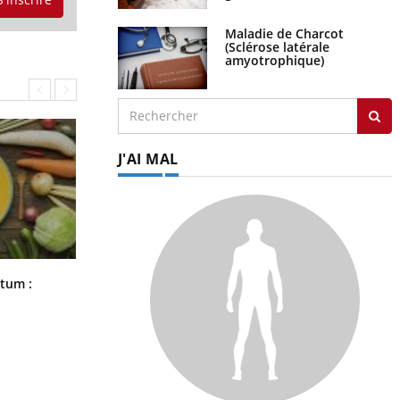
Maladie de Charcot
(Sclérose latérale
amyotrophique)
J'AI MAL
Comment nous percevons le chaud
rtum :
et le froid : une recherche éclaire le
sujet