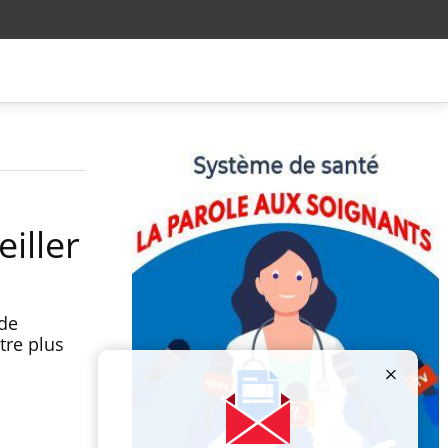
iller
ude
tre plus