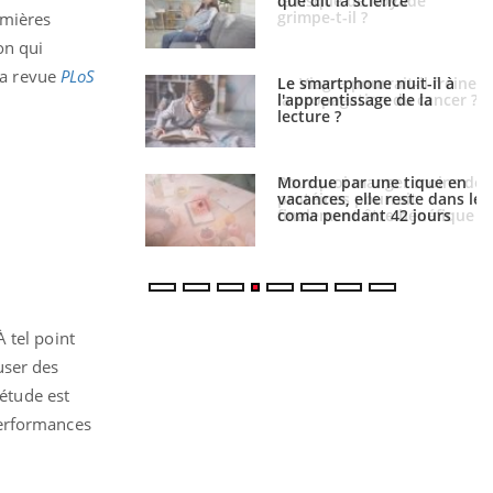
ue de noyade
que dit la science
-il ?
emières
on qui
 la revue
PLoS
a pourrait-il freiner
Le smartphone nuit-il à
gation du cancer ?
l'apprentissage de la
lecture ?
i manger moins de
Mordue par une tique en
s pourrait
vacances, elle reste dans le
ent être bénéfique
coma pendant 42 jours
 tel point
user des
 étude est
performances