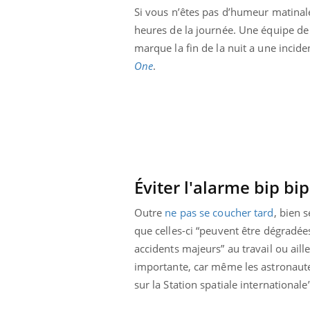
West Nile : que se passe-t-
il dans le sud de la France ?
Si vous n’êtes pas d’humeur matinale
heures de la journée. Une équipe de 
marque la fin de la nuit a une incide
Les médicaments GLP-1
protègent-ils aussi les os ?
One
.
Cytomégalovirus : ce qui
change dans la prise en
charge des femmes
enceintes
Éviter l'alarme bip bi
Outre
ne pas se coucher tard
, bien 
que celles-ci “peuvent être dégradée
accidents majeurs” au travail ou aill
importante, car même les astronaute
sur la Station spatiale internationale