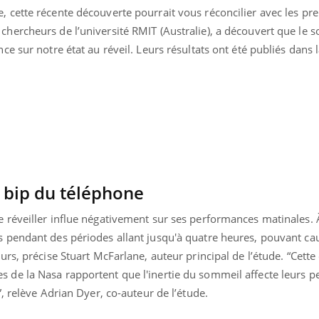
dormir la nuit ?
le risq
grimpe-t
, cette récente découverte pourrait vous réconcilier avec les pr
chercheurs de l’université RMIT (Australie), a découvert que le s
nce sur notre état au réveil. Leurs résultats ont été publiés dans
VIH : la fin du comprimé
Le Viagr
tous les jours se profile-t-
la propa
elle enfin ?
Pourquoi votre ventre
Pourquo
gâche-t-il les premiers
protéine
jours de vos vacances ?
finalem
p bip du téléphone
se réveiller influe négativement sur ses performances matinales. À
s pendant des périodes allant jusqu'à quatre heures, pouvant ca
eurs, précise Stuart McFarlane, auteur principal de l’étude. “Cette
s de la Nasa rapportent que l'inertie du sommeil affecte leurs 
”, relève Adrian Dyer, co-auteur de l’étude.