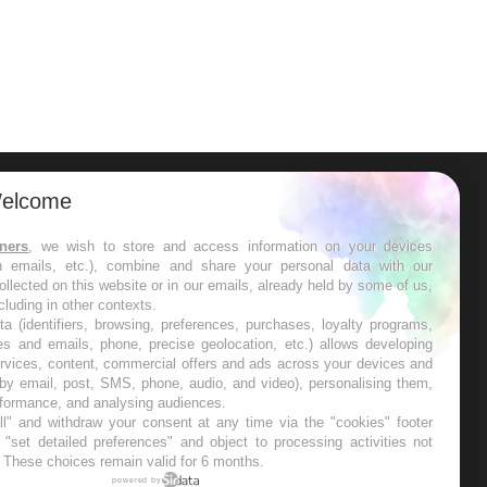
elcome
ER
tners
, we wish to store and access information on your devices
in emails, etc.), combine and share your personal data with our
s les semaines les meilleures
ollected on this website or in our emails, already held by some of us,
ncluding in other contexts.
ta (identifiers, browsing, preferences, purchases, loyalty programs,
es and emails, phone, precise geolocation, etc.) allows developing
ervices, content, commercial offers and ads across your devices and
 by email, post, SMS, phone, audio, and video), personalising them,
RE
rformance, and analysing audiences.
l" and withdraw your consent at any time via the "cookies" footer
"set detailed preferences" and object to processing activities not
. These choices remain valid for 6 months.
powered by