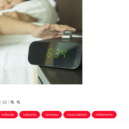
|
|
solitude
solvants
cerveau
musculation
mélanome
La sieste empêche-t-elle de
Fortes c