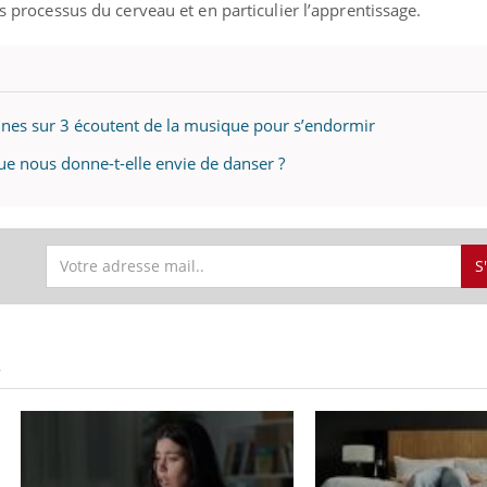
ns processus du cerveau et en particulier l’apprentissage.
Fatigue, irritabilité, brou
même alopécie… Les sym
carence en fer sont multi
...
éma Chronique des Mains :
tube
Youtube
liquer ma maladie
nes sur 3 écoutent de la musique pour s’endormir
 a des sujets qui sont faciles à aborder...
ue nous donne-t-elle envie de danser ?
tres non ! D'un côté, poser des
tions sur la maladie d'un proche c'est
rer ...
S
S