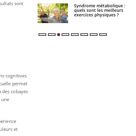
sultats sont
ubles du sommeil
Syndrome métabolique :
t votre cerveau !
quels sont les meilleurs
exercices physiques ?
ns cognitives
tuelle permet
à des cobayes
t une
périence
leurs et