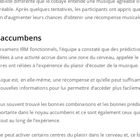
bilité différente que le cobaye entende une musique agréable 
able. Après quelques tentatives, les participants ont appris que
fin d’augmenter leurs chances d’obtenir une récompense musical
u accumbens
xamens IRM fonctionnels, l’équipe a constaté que des prédictio
élées à une activité accrue dans une zone du cerveau, appelée l
s ont reliées à l’expérience du plaisir d’écouter de la musique.
sique est, en elle-même, une récompense et qu’elle peut suffis
ouvelles informations pour lui permettre d’accéder plus facileme
 plus souvent trouvé les bonnes combinaisons et les bonnes prédic
importante dans le noyau accumbens et ce sont également ceux qui 
out au long de l’expérience.
Carence en fer : com
Youtube
Youtube
peut activer certains centres du plaisir dans le cerveau et, ce fa
prévenir