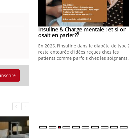
illard mental ou
ptômes de la
ples ce qui la rend
Insuline & Charge mentale : et si on
Youtube
Youtube
osait en parler??
En 2026, l'insuline dans le diabète de type 2
reste entourée d'idées reçues chez les
patients comme parfois chez les soignants.
Ec
You
pré
'inscrire
L'é
ryt
sol
sont