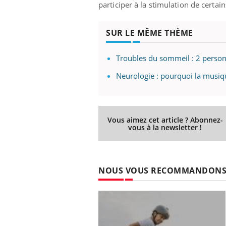
participer à la stimulation de certai
SUR LE MÊME THÈME
Ecz
You
exp
Troubles du sommeil : 2 person
Il y
Neurologie : pourquoi la musiq
d'au
ques
mont
Vous aimez cet article ? Abonnez-
vous à la newsletter !
NOUS VOUS RECOMMANDON