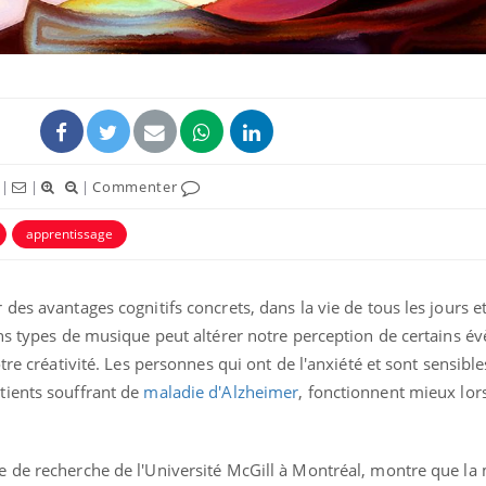
|
|
|
Commenter
apprentissage
des avantages cognitifs concrets, dans la vie de tous les jours e
Vélo : et si vos douleurs
Et si le
n’étaient pas liées à
bientôt 
ins types de musique peut altérer notre perception de certains 
l’effort ?
plombag
tre créativité. Les personnes qui ont de l'anxiété et sont sensibl
tients souffrant de
maladie d'Alzheimer
, fonctionnent mieux lor
Les crises d’angoisse
Éclipse 
peuvent-elles survenir
: “Des v
sans raison apparente ?
c'est in
la santé
 de recherche de l'Université McGill à Montréal, montre que la