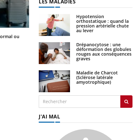
LES MALADIES
Hypotension
orthostatique : quand la
pression artérielle chute
au lever
Et si les caries pouvaient bientôt
normal ou
disparaître sans plombage ?
Drépanocytose : une
déformation des globules
rouges aux conséquences
graves
Maladie de Charcot
(Sclérose latérale
amyotrophique)
J'AI MAL