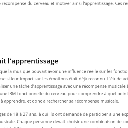
de récompense du cerveau et motiver ainsi l'apprentissage. Ces ré
Fatigue en vacances :
Les tro
normal ou signe d’une
modifien
maladie ?
it l'apprentissage
ue la musique pouvait avoir une influence réelle sur les fonctio
e si leur impact sur les émotions était déjà reconnu. L’étude ac
éaliser une tâche d’apprentissage avec une récompense musicale 
s une IRM fonctionnelle du cerveau pour comprendre à quel poin
u à apprendre, et donc à rechercher sa récompense musicale.
âgés de 18 à 27 ans, à qui ils ont demandé de participer à une ex
usicale. Chaque personne devait choisir une combinaison de cou