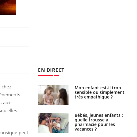
EN DIRECT
t chez
s caries pouvaient
Mon enfant est-il trop
disparaître sans
sensible ou simplement
évènements
e ?
très empathique ?
es aux
squ'elles
solaire du 12 août
Bébés, jeunes enfants :
erres adaptés,
quelle trousse à
dispensable pour
pharmacie pour les
 des yeux”
vacances ?
 musique peut