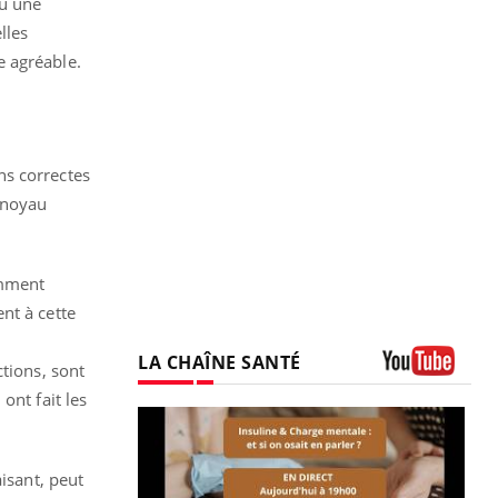
ou une
lles
e agréable.
ns correctes
e noyau
amment
nt à cette
LA CHAÎNE SANTÉ
tions, sont
Youtube
ont fait les
prendre pour
isant, peut