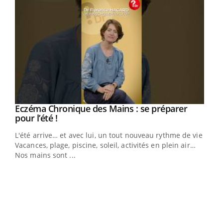
Eczéma Chronique des Mains : se préparer
Youtube
Youtube
pour l’été !
L'été arrive… et avec lui, un tout nouveau rythme de vie !
Vacances, plage, piscine, soleil, activités en plein air…
Nos mains sont ...
Dia
You
Le 
pers