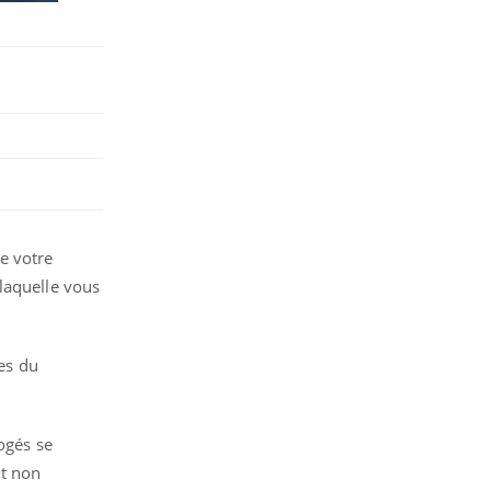
e votre
laquelle vous
les du
ogés se
nt non