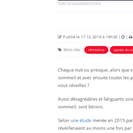
TERO VESALAINEN/ISTOCK
Publié le 17.12.2019 à 19h30
|
|
Mots clés :
rétrovirus
apnée du s
Chaque nuit ou presque, alors que 
sommeil et avec ensuite toutes les 
vous réveillez ?
Aussi désagréables et fatiguants soie
sommeil, sont bénins.
Selon
une étude
menée en 2015 par l’
réveilleraient au moins une fois pa