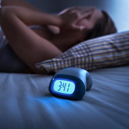
Grossesse et chaleur : ce
Mordue 
que dit la science
barracud
secouru
réflexe 
Le smartphone nuit-il à
Légionel
l'apprentissage de la
quelle e
lecture ?
contami
Mordue par une tique en
Allergie
vacances, elle reste dans
une nou
le coma pendant 42 jours
les réac