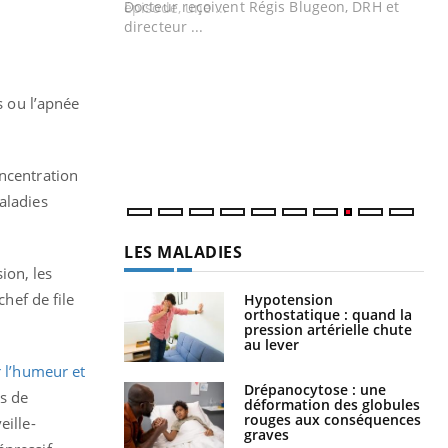
Docteur reçoivent Régis Blugeon, DRH et
directeur ...
Ec
You
quo
Dan
s ou l’apnée
der
com
et é
oncentration
aladies
LES MALADIES
ion, les
chef de file
Hypotension
orthostatique : quand la
pression artérielle chute
au lever
r l’humeur et
Drépanocytose : une
s de
déformation des globules
rouges aux conséquences
eille-
graves