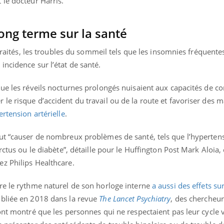
 le docteur Harris.
ualiste innove en matière de bilan de
épisode, une ...
é : l'utilisation d'un « jumeau
érique » permet ...
ong terme sur la santé
 traités, les troubles du sommeil tels que les insomnies fréquente
ncidence sur l’état de santé.
ue les réveils nocturnes prolongés nuisaient aux capacités de c
e risque d’accident du travail ou de la route et favoriser des m
ertension artérielle
.
ut “causer de nombreux problèmes de santé, tels que l’hypertens
rctus ou le diabète”, détaille pour le Huffington Post Mark Aloia, 
z Philips Healthcare.
re le rythme naturel de son horloge interne
a aussi des effets su
ubliée en 2018 dans la revue
The Lancet Psychiatry
, des chercheur
ont montré que les personnes qui ne respectaient pas leur cycle v