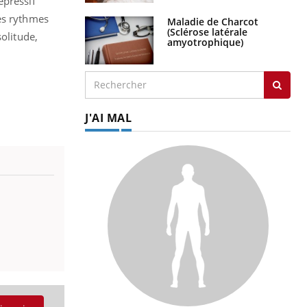
épressif
des rythmes
Maladie de Charcot
(Sclérose latérale
solitude,
amyotrophique)
J'AI MAL