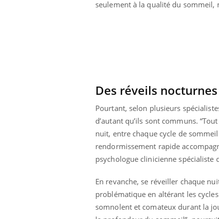
seulement à la qualité du sommeil, m
Des réveils nocturne
Pourtant, selon plusieurs spécialist
d’autant qu’ils sont communs. “Tout
nuit, entre chaque cycle de sommeil.
rendormissement rapide accompagné 
psychologue clinicienne spécialiste
Youtube
 Mains : se
Diabète & Ramadan 2026
Un 
Youtube
You
En revanche, se réveiller chaque nui
outube
fac
Le Ramadan approche, et, pour de
problématique en altérant les cycles
pré
un tout nouveau
nombreuses personnes atteintes de
somnolent et comateux durant la jou
Un 
lage, piscine,
diabète, c'est une période de questions, de