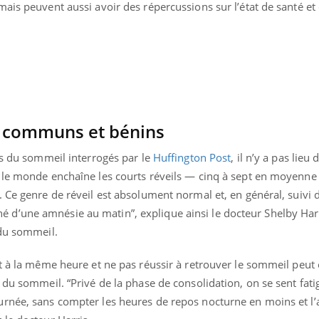
ais peuvent aussi avoir des répercussions sur l’état de santé et
s communs et bénins
es du sommeil interrogés par le
Huffington Post
, il n’y a pas lieu
 le monde enchaîne les courts réveils — cinq à sept en moyenne 
 Ce genre de réveil est absolument normal et, en général, suivi 
d’une amnésie au matin”, explique ainsi le docteur Shelby Harr
 du sommeil.
« jumeau numérique » pour
COUP DE FOOD sur le
tube
Youtube
t à la même heure et ne pas réussir à retrouver le sommeil peut 
iliter l’accès à la médecine
Youtube
Coup de food sur le diabèt
 du sommeil. “Privé de la phase de consolidation, on se sent fati
ventive
nouveau rendez-vous culi
rnée, sans compter les heures de repos nocturne en moins et l’a
établissement lié à un groupe
bouscule les idées reçues