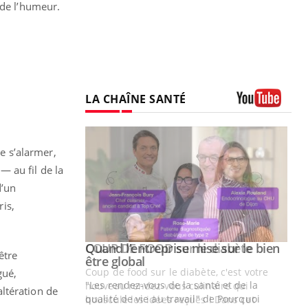
 de l’humeur.
LA CHAÎNE SANTÉ
Youtube
 de s’alarmer,
— au fil de la
d’un
is,
Youtube
 diabète
Quand l’entreprise mise sur le bien
Youtube
être
Youtube
être global
e, c'est votre
gué,
"Les rendez-vous de la santé et de la
naire qui
ltération de
qualité de vie au travail" de Pourquoi
 ! Dans cet