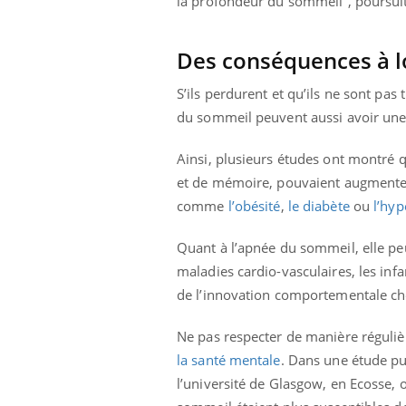
la profondeur du sommeil”, poursuit
mut
air… Nos mains
défis, mais ...
sant
num
Des conséquences à l
S’ils perdurent et qu’ils ne sont pas
du sommeil peuvent aussi avoir une i
Ainsi, plusieurs études ont montré q
et de mémoire, pouvaient augmenter l
comme
l’obésité
,
le diabète
ou
l’hyp
Quant à l’apnée du sommeil, elle pe
maladies cardio-vasculaires, les infa
de l’innovation comportementale che
Ne pas respecter de manière réguliè
la santé mentale
. Dans une étude p
l’université de Glasgow, en Ecosse, 