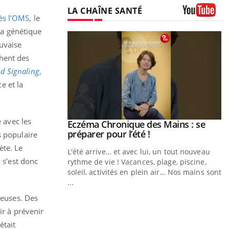
LA CHAÎNE SANTÉ
ès l’OMS
, le
Youtube
 la génétique
auvaise
chent des
d Signaling
,
e et la
e avec les
ale : et si on
Eczéma Chronique des Mains : se
Youtube
ube
Youtube
préparer pour l’été !
s populaire
ète. Le
e diabète de type 2
L'été arrive… et avec lui, un tout nouveau
 s’est donc
çues chez les
rythme de vie ! Vacances, plage, piscine,
ez les soignants.
soleil, activités en plein air… Nos mains sont
...
Y
reuses. Des
L
ir à prévenir
n
était