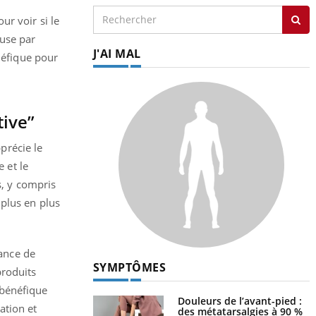
ur voir si le
euse par
J'AI MAL
énéfique pour
tive”
précie le
e et le
, y compris
 plus en plus
ance de
SYMPTÔMES
produits
 bénéfique
Douleurs de l’avant-pied :
ation et
des métatarsalgies à 90 %