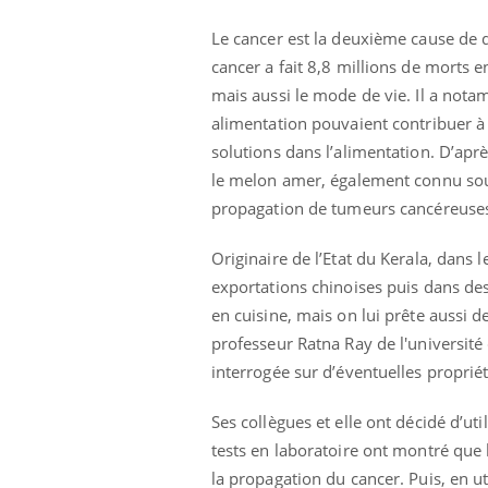
Le cancer est la deuxième cause de 
cancer a fait 8,8 millions de morts e
mais aussi le mode de vie. Il a nota
alimentation pouvaient contribuer à
solutions dans l’alimentation. D’ap
le melon amer, également connu sous
propagation de tumeurs cancéreuse
Originaire de l’Etat du Kerala, dans 
Eczéma Chronique des Mains :
Care
Youtube
Yout
Youtube
expliquer ma maladie
prév
exportations chinoises puis dans des
en cuisine, mais on lui prête aussi
Il y a des sujets qui sont faciles à aborder...
Fatig
professeur Ratna Ray de l'université 
d'autres non ! D'un côté, poser des questions
même
sur la maladie d'un proche c'est montrer ...
caren
interrogée sur d’éventuelles proprié
...
Ses collègues et elle ont décidé d’ut
tests en laboratoire ont montré que l
la propagation du cancer. Puis, en util