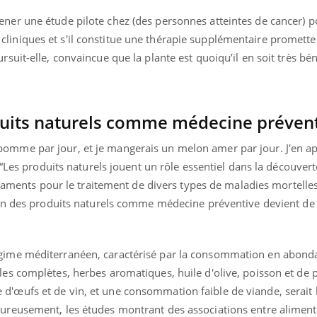
ner une étude pilote chez (des personnes atteintes de cancer) po
liniques et s'il constitue une thérapie supplémentaire promett
rsuit-elle, convaincue que la plante est quoiqu’il en soit très b
oduits naturels comme médecine préven
omme par jour, et je mangerais un melon amer par jour. J'en ap
: “Les produits naturels jouent un rôle essentiel dans la découvert
nts pour le traitement de divers types de maladies mortelles
tion des produits naturels comme médecine préventive devient de
égime méditerranéen, caractérisé par la consommation en abond
les complètes, herbes aromatiques, huile d'olive, poisson et de 
d'œufs et de vin, et une consommation faible de viande, serait
ureusement, les études montrant des associations entre aliment