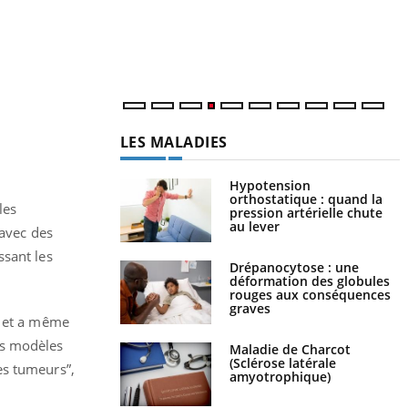
c
m
LES MALADIES
Hypotension
orthostatique : quand la
les
pression artérielle chute
au lever
 avec des
ssant les
Drépanocytose : une
déformation des globules
rouges aux conséquences
graves
s et a même
es modèles
Maladie de Charcot
(Sclérose latérale
es tumeurs”,
amyotrophique)