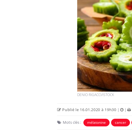
Syndrome métabolique :
quels sont les meilleurs
exercices physiques ?
Comment éviter une otite
pendant les vacances ?
DENIO RIGACCI/ISTOCK
Hantavirus : un cas détecté
chez un touriste en France
Publié le 16.01.2020 à 19h30
|
|
Mots clés :
mélatonine
cancer