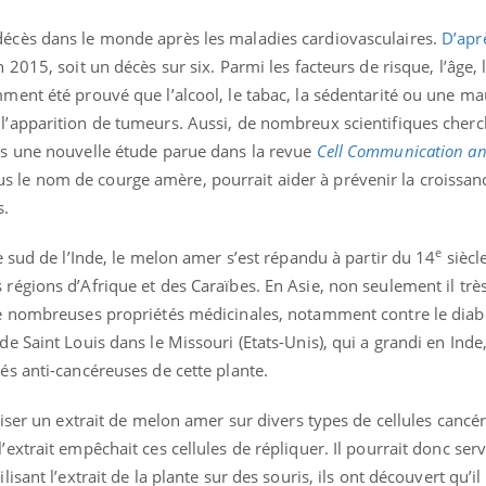
décès dans le monde après les maladies cardiovasculaires.
D’apr
n 2015, soit un décès sur six. Parmi les facteurs de risque, l’âge,
mment été prouvé que l’alcool, le tabac, la sédentarité ou une m
 l’apparition de tumeurs. Aussi, de nombreux scientifiques cher
rès une nouvelle étude parue dans la revue
Cell Communication an
 le nom de courge amère, pourrait aider à prévenir la croissanc
s.
e
le sud de l’Inde, le melon amer s’est répandu à partir du 14
siècl
nce en fer : comprendre pour
Insuline & Charge ment
ube
Youtube
Youtube
Yout
enir
osait en parler??
 régions d’Afrique et des Caraïbes. En Asie, non seulement il trè
 de nombreuses propriétés médicinales, notamment contre le diab
ue, irritabilité, brouillard mental ou
En 2026, l'insuline dans l
de Saint Louis dans le Missouri (Etats-Unis), qui a grandi en Inde,
 alopécie… Les symptômes de la
reste entourée d'idées re
ce en fer sont multiples ce qui la rend
patients comme parfois ch
tés anti-cancéreuses de cette plante.
iliser un extrait de melon amer sur divers types de cellules cancé
’extrait empêchait ces cellules de répliquer. Il pourrait donc serv
isant l’extrait de la plante sur des souris, ils ont découvert qu’il 