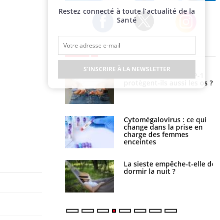
Publicité
Restez connecté à toute l’actualité de la
Santé
Twitter
Facebook
Instagram
EN DIRECT
S'INSCRIRE À LA NEWSLETTER
s connectés :
Les médicaments GLP-1
 le travail
protègent-ils aussi les os ?
 de plus en plus
soirées
olorectal : une
Cytomégalovirus : ce qui
e simple aurait
change dans la prise en
la donne au Pays
charge des femmes
enceintes
unya, dengue,
La sieste empêche-t-elle de
e : que se passe-t-
dormir la nuit ?
le sud de la France ?