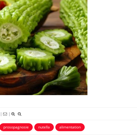
Mortalité infantile : un
Toujour
rapport s’interroge sur son
comment
taux élevé en France
empiète
sur nos 
Grossesse à risque : ce jus
Cancer c
naturel attire l'attention
stratégi
des chercheurs
changé 
basque
Comment oublier les
Chikung
écrans en vacances ?
West Nil
il dans 
|
|
prosopagnosie
nutella
alimentation