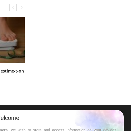
Régimes cétogènes : un risque de
-estime-t-on
cancer de l’intestin grêle
elcome
ER
tners
, we wish to store and access information on your devices