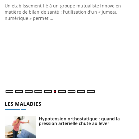
Un établissement lié à un groupe mutualiste innove en
matière de bilan de santé : l'utilisation d'un « jumeau
numérique » permet ...
C
Yo
Co
cu
un
LES MALADIES
Hypotension orthostatique : quand la
pression artérielle chute au lever