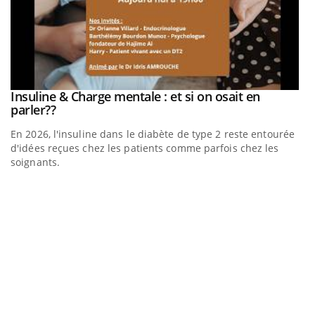
be
Insuline & Charge mentale : et si on osait en
Youtube
Youtube
parler??
En 2026, l'insuline dans le diabète de type 2 reste entourée
a
d'idées reçues chez les patients comme parfois chez les
soignants.
E
Yo
l’
L'
Va
ma