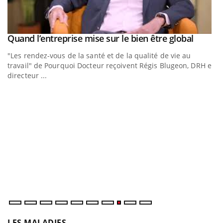
Youtub
Quand l’entreprise mise sur le bien être global
Youtube
ous
"Les rendez-vous de la santé et de la qualité de vie au
travail" de Pourquoi Docteur reçoivent Régis Blugeon, DRH et
directeur ...
E
Yo
Da
vo
év
LES MALADIES