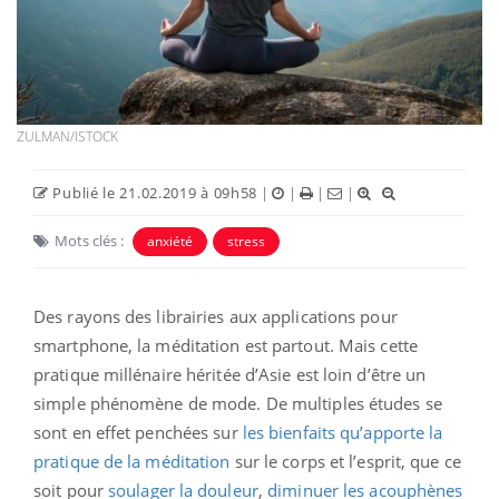
ZULMAN/ISTOCK
Publié le 21.02.2019 à 09h58
|
|
|
|
Mots clés :
anxiété
stress
Des rayons des librairies aux applications pour
smartphone, la méditation est partout. Mais cette
pratique millénaire héritée d’Asie est loin d’être un
simple phénomène de mode. De multiples études se
sont en effet penchées sur
les bienfaits qu’apporte la
pratique de la méditation
sur le corps et l’esprit, que ce
soit pour
soulager la douleur
,
diminuer les acouphènes