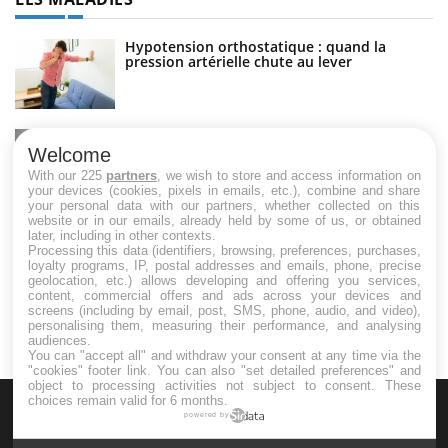
Hypotension orthostatique : quand la
pression artérielle chute au lever
Drépanocytose : une déformation des
globules rouges aux conséquences graves
Welcome
With our 225
partners
, we wish to store and access information on
your devices (cookies, pixels in emails, etc.), combine and share
your personal data with our partners, whether collected on this
website or in our emails, already held by some of us, or obtained
Maladie de Charcot (Sclérose latérale
later, including in other contexts.
amyotrophique)
Processing this data (identifiers, browsing, preferences, purchases,
loyalty programs, IP, postal addresses and emails, phone, precise
geolocation, etc.) allows developing and offering you services,
content, commercial offers and ads across your devices and
screens (including by email, post, SMS, phone, audio, and video),
personalising them, measuring their performance, and analysing
audiences.
You can "accept all" and withdraw your consent at any time via the
"cookies" footer link
. You can also "set detailed preferences" and
object to processing activities not subject to consent. These
choices remain valid for 6 months.
powered by