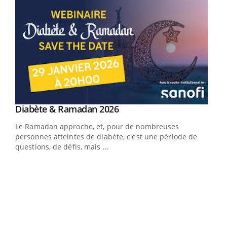
Youtube
Diabète & Ramadan 2026
Youtube
Le Ramadan approche, et, pour de nombreuses
vie !
personnes atteintes de diabète, c'est une période de
…
questions, de défis, mais ...
Un 
You
à l
Un é