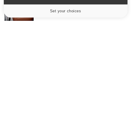
Maladie de Charcot (Sclérose latérale
amyotrophique)
Set your choices
Cookies settings
Le site santé de référence avec chaque jour toute l'actualité
médicale decryptée par des médecins en exercice et les
conseils des meilleurs spécialistes.
À PROPOS
Données personnelles et cookies