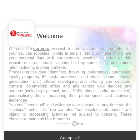
C
Yo
Co
cu
Welcome
un
With our 225
partners
, we wish to store and access information on
your devices (cookies, pixels in emails, etc.), combine and share
your personal data with our partners, whether collected on this
website or in our emails, already held by some of us, or obtained
later, including in other contexts.
LES MALADIES
Processing this data (identifiers, browsing, preferences, purchases,
loyalty programs, IP, postal addresses and emails, phone, precise
geolocation, etc.) allows developing and offering you services,
Hypotension orthostatique : quand la
content, commercial offers and ads across your devices and
pression artérielle chute au lever
screens (including by email, post, SMS, phone, audio, and video),
personalising them, measuring their performance, and analysing
audiences.
You can "accept all" and withdraw your consent at any time via the
"cookies" footer link
. You can also "set detailed preferences" and
Drépanocytose : une déformation des
object to processing activities not subject to consent. These
globules rouges aux conséquences graves
choices remain valid for 6 months.
powered by
Accept all