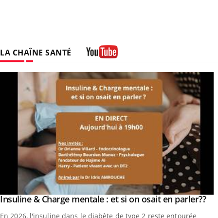
LA CHAÎNE SANTÉ
Youtube
Yo
Insuline & Charge mentale : et si on osait en parler??
Youtube
En 2026, l'insuline dans le diabète de type 2 reste entourée