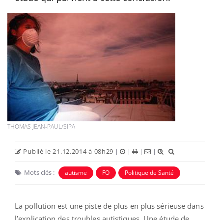
THOMAS JEAN-PAUL/SIPA
Publié le 21.12.2014 à 08h29
|
|
|
|
Mots clés :
autisme
FO
Politique de Santé
La pollution est une piste de plus en plus sérieuse dans
l’explication des troubles autistiques. Une étude de