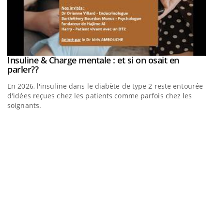
be
Insuline & Charge mentale : et si on osait en
Youtube
Youtube
parler??
En 2026, l'insuline dans le diabète de type 2 reste entourée
a
d'idées reçues chez les patients comme parfois chez les
soignants.
E
Yo
l’
L'
Va
ma