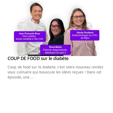
Youtube
cès
COUP DE FOOD sur le diabète
Youtube
Coup de food sur le diabète, c'est votre nouveau rendez-
 en
vous culinaire qui bouscule les idées reçues ! Dans cet
u
épisode, une ...
Qua
You
"Les