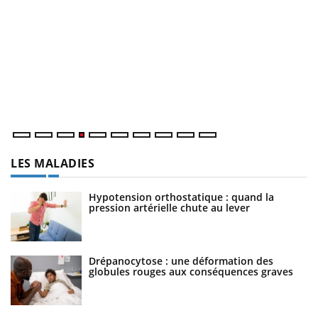
D
Yo
L
at
dé
LES MALADIES
Hypotension orthostatique : quand la
pression artérielle chute au lever
Drépanocytose : une déformation des
globules rouges aux conséquences graves