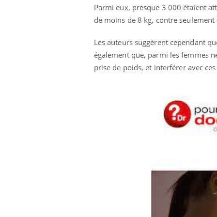
Parmi eux, presque 3 000 étaient att
de moins de 8 kg, contre seulement 4
Les auteurs suggèrent cependant que 
également que, parmi les femmes ne g
prise de poids, et interférer avec ces
ins :
Carence en fer : comprendre pour
Insu
Youtube
Yout
tube
Youtube
prévenir
osai
es à aborder...
Fatigue, irritabilité, brouillard mental ou
En 20
er des questions
même alopécie… Les symptômes de la
reste
st montrer ...
carence en fer sont multiples ce qui la rend
patie
...