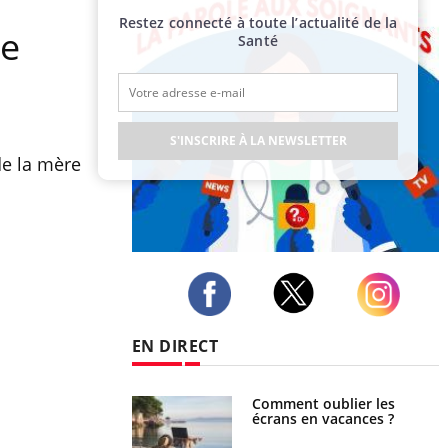
Restez connecté à toute l’actualité de la
ne
Santé
S'INSCRIRE À LA NEWSLETTER
de la mère
Publicité
Twitter
Facebook
Instagram
EN DIRECT
us : un cas détecté
Comment oublier les
touriste en France
écrans en vacances ?