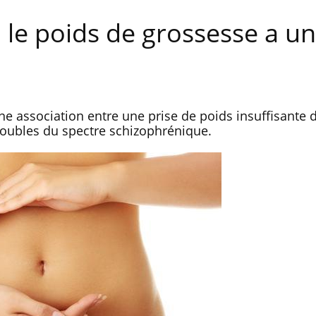
 le poids de grossesse a u
ne association entre une prise de poids insuffisante 
roubles du spectre schizophrénique.
Bébés, jeunes enfants :
Hantavir
quelle trousse à pharmacie
chez un 
pour les vacances ?