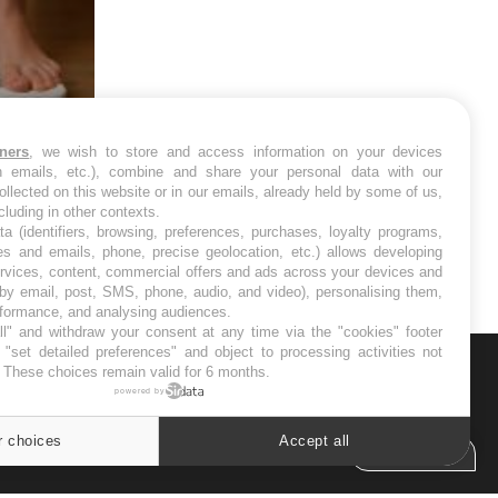
Mauvaise haleine : il faut
améliorer l’hygiène bucco-
dentaire
tners
, we wish to store and access information on your devices
in emails, etc.), combine and share your personal data with our
ollected on this website or in our emails, already held by some of us,
Régimes cétogènes : un risque de
-estime-t-on
ncluding in other contexts.
cancer de l’intestin grêle
ta (identifiers, browsing, preferences, purchases, loyalty programs,
es and emails, phone, precise geolocation, etc.) allows developing
ervices, content, commercial offers and ads across your devices and
 by email, post, SMS, phone, audio, and video), personalising them,
rformance, and analysing audiences.
l" and withdraw your consent at any time via the "cookies" footer
"set detailed preferences" and object to processing activities not
. These choices remain valid for 6 months.
ER
powered by
r choices
Accept all
s les semaines les meilleures
Cookies settings