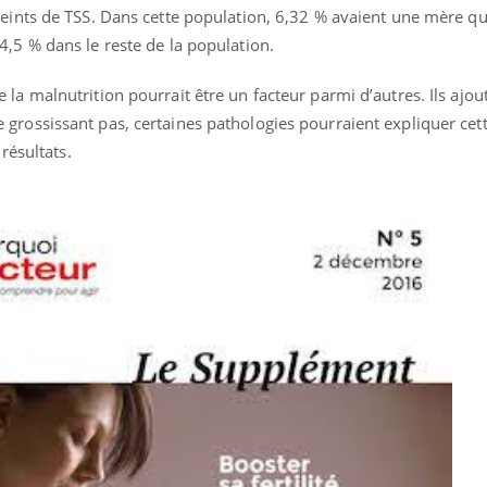
eints de TSS. Dans cette population, 6,32 % avaient une mère qui
,5 % dans le reste de la population.
la malnutrition pourrait être un facteur parmi d’autres. Ils ajou
rossissant pas, certaines pathologies pourraient expliquer cett
 résultats.
line & Charge mentale : et si on
Eczéma Chronique des
ube
Youtube
Youtube
Y
t en parler??
préparer pour l’été !
26, l'insuline dans le diabète de type 2
L'été arrive… et avec lui,
 entourée d'idées reçues chez les
rythme de vie ! Vacances, 
nts comme parfois chez les soignants.
soleil, activités en plein
...