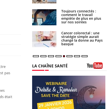
é infantile : un
Toujours connectés :
s’interroge sur son
comment le travail
vé en France
empiète de plus en plus
sur nos soirées
e à risque : ce jus
Cancer colorectal : une
attire l'attention
stratégie simple aurait
rcheurs
changé la donne au Pays
basque
ctre
est pas
nes
ds était