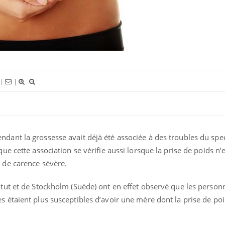
Syndrome métabolique :
Mortalit
quels sont les meilleurs
rapport 
exercices physiques ?
taux éle
Comment éviter une otite
Grossess
pendant les vacances ?
naturel 
|
|
des che
dant la grossesse avait déjà été associée à des troubles du spe
que cette association se vérifie aussi lorsque la prise de poids n’
 de carence sévère.
itut et de Stockholm (Suède) ont en effet observé que les person
s étaient plus susceptibles d’avoir une mère dont la prise de poi