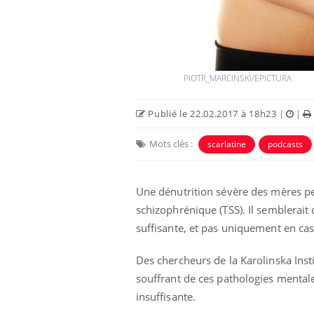
santé des yeux”
acances :
Les troubles du sommeil
igne d’une
modifient votre cerveau !
PIOTR_MARCINSKI/EPICTURA
ries pouvaient
Mon enfant est-il trop
araître sans
sensible ou simplement
Publié le 22.02.2017 à 18h23
|
|
très empathique ?
Mots clés :
scarlatine
podcasts
Une dénutrition sévère des mères pen
schizophrénique (TSS). Il semblerait 
suffisante, et pas uniquement en cas
Des chercheurs de la Karolinska Inst
souffrant de ces pathologies mentale
insuffisante.