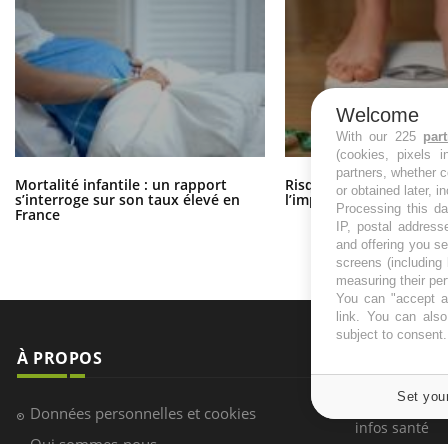
Welcome
With our 225
par
(cookies, pixels 
partners, whether c
Mortalité infantile : un rapport
Risque de cancer : sous
or obtained later, i
s’interroge sur son taux élevé en
l’impact du surpoids ?
Processing this da
France
IP, postal address
and offering you s
screens (including
measuring their pe
You can "accept al
link
. You can also 
subject to consent
À PROPOS
NEWSLETT
Set you
Recevez toute
Données personnelles et cookies
infos santé
Qui sommes-nous