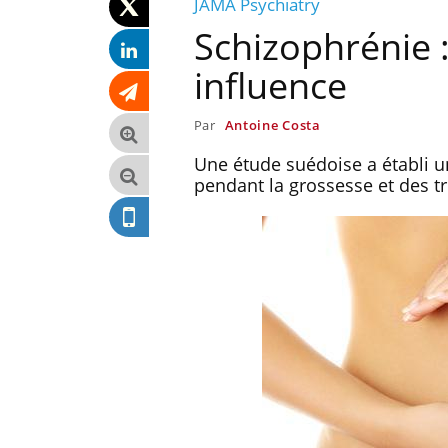
JAMA Psychiatry
Schizophrénie :
influence
Par
Antoine Costa
Une étude suédoise a établi u
pendant la grossesse et des t
’angoisse
Éclipse solaire du 12 août :
s survenir
“Des verres adaptés, c'est
 apparente ?
indispensable pour la