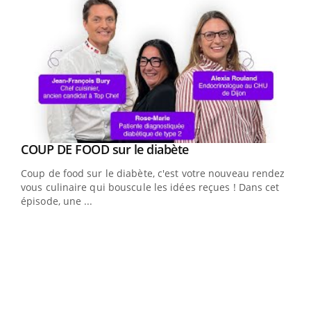
Youtube
cès
COUP DE FOOD sur le diabète
Youtube
Coup de food sur le diabète, c'est votre nouveau rendez-
 en
vous culinaire qui bouscule les idées reçues ! Dans cet
u
épisode, une ...
Qua
You
"Les
trav