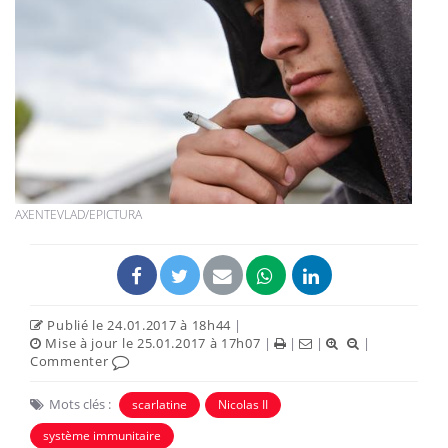
AXENTEVLAD/EPICTURA
Publié le 24.01.2017 à 18h44
|
Mise à jour le 25.01.2017 à 17h07
|
|
|
|
Commenter
Mots clés :
scarlatine
Nicolas II
système immunitaire