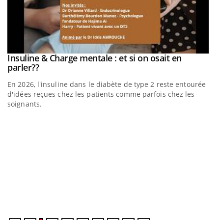
be
Insuline & Charge mentale : et si on osait en
Youtube
Youtube
parler??
En 2026, l'insuline dans le diabète de type 2 reste entourée
a
d'idées reçues chez les patients comme parfois chez les
soignants.
E
Yo
l’
L'
Va
ma