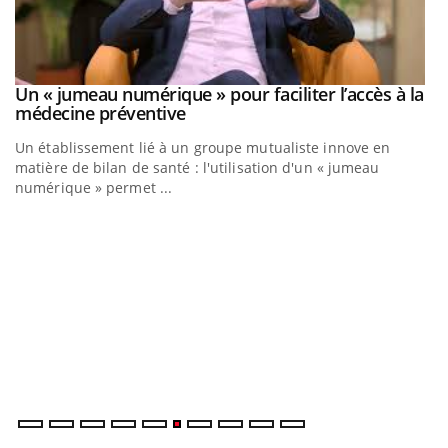
Un « jumeau numérique » pour faciliter l’accès à la
Youtube
Youtube
médecine préventive
Un établissement lié à un groupe mutualiste innove en
matière de bilan de santé : l'utilisation d'un « jumeau
numérique » permet ...
C
Yo
Co
cu
un