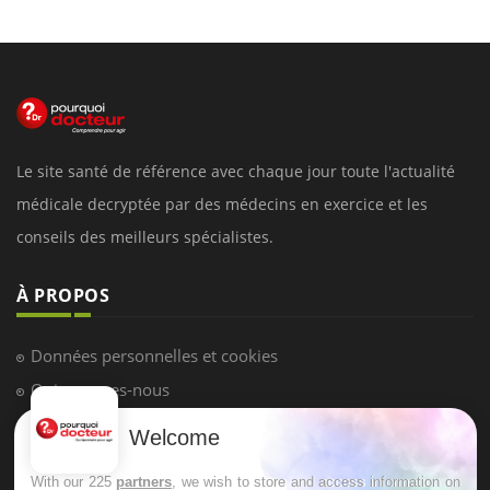
Le site santé de référence avec chaque jour toute l'actualité
médicale decryptée par des médecins en exercice et les
conseils des meilleurs spécialistes.
À PROPOS
Données personnelles et cookies
Qui sommes-nous
Conditions d'utilisation
Welcome
Plan du site
With our 225
partners
, we wish to store and access information on