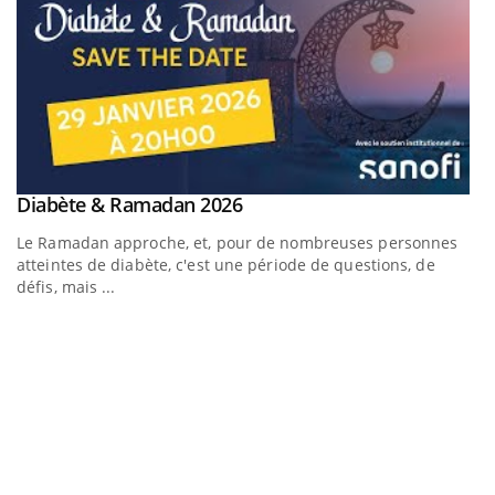
Youtube
Diabète & Ramadan 2026
Youtube
Le Ramadan approche, et, pour de nombreuses personnes
atteintes de diabète, c'est une période de questions, de
défis, mais ...
Un « jumeau numérique » pour faciliter l’accès à la
C
Youtube
Yo
Youtube
médecine préventive
Co
Un établissement lié à un groupe mutualiste innove en
cu
matière de bilan de santé : l'utilisation d'un « jumeau
un