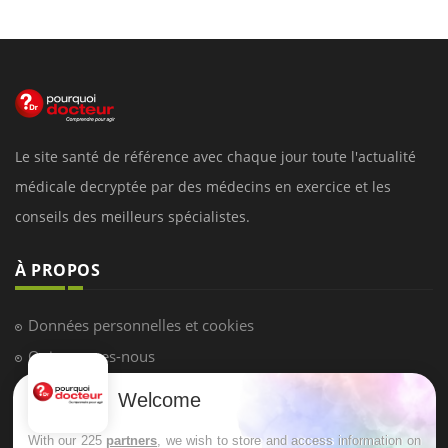
Le site santé de référence avec chaque jour toute l'actualité
médicale decryptée par des médecins en exercice et les
conseils des meilleurs spécialistes.
À PROPOS
Données personnelles et cookies
Qui sommes-nous
Conditions d'utilisation
Welcome
Plan du site
With our 225
partners
, we wish to store and access information on