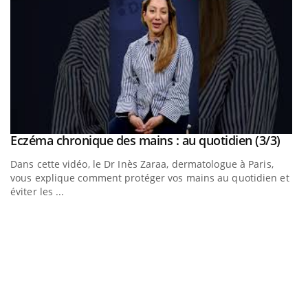
tube
Yout
Eczéma chronique des mains : au quotidien (3/3)
Youtube
Dans cette vidéo, le Dr Inès Zaraa, dermatologue à Paris,
et
vous explique comment protéger vos mains au quotidien et
éviter les ...
E
Yo
Un
dé