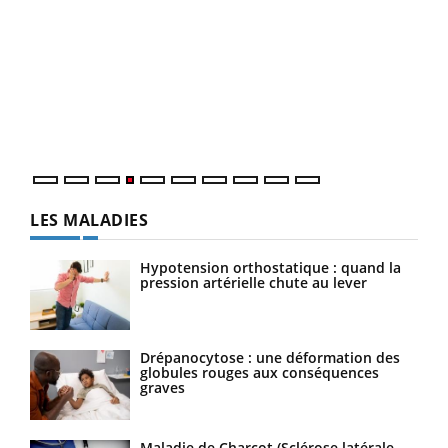
Dia
You
Le 
pers
ques
LES MALADIES
Hypotension orthostatique : quand la
pression artérielle chute au lever
Drépanocytose : une déformation des
globules rouges aux conséquences
graves
Maladie de Charcot (Sclérose latérale