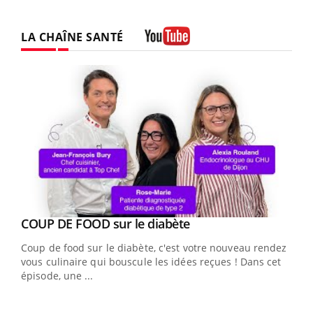
LA CHAÎNE SANTÉ
Youtube
Youtube
cès
COUP DE FOOD sur le diabète
Youtube
Coup de food sur le diabète, c'est votre nouveau rendez-
 en
vous culinaire qui bouscule les idées reçues ! Dans cet
u
épisode, une ...