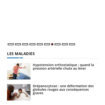
Qua
You
"Les
trav
DRH 
LES MALADIES
Hypotension orthostatique : quand la
pression artérielle chute au lever
Drépanocytose : une déformation des
globules rouges aux conséquences
graves