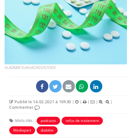
VLADIMIR SUKHACHEV/ISTOCK
Publié le 14.02.2021 à 10h30
|
|
|
|
|
Commenter
Mots clés :
podcasts
refus de traitement
Mediapart
diabète