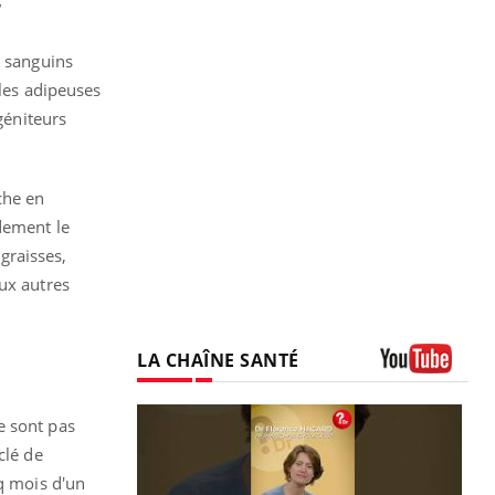
”
x sanguins
ules adipeuses
géniteurs
che en
dement le
graisses,
ux autres
LA CHAÎNE SANTÉ
Youtube
e sont pas
clé de
nq mois d'un