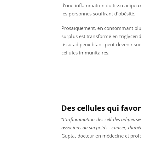
d’une inflammation du tissu adipeu
Bébés, jeunes enfants :
quelle trousse à
les personnes souffrant d’obésité.
pharmacie pour les
vacances ?
Prosaïquement, en consommant plus d
surplus est transformé en triglycéri
tissu adipeux blanc peut devenir surc
cellules immunitaires.
Des cellules qui favo
“
L’inflammation des cellules adipeuse
associons au surpoids - cancer, diabè
Gupta, docteur en médecine et prof