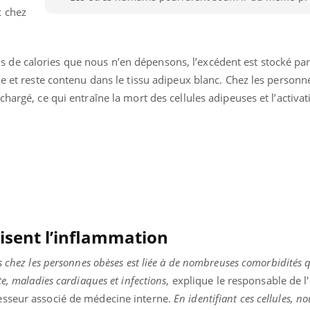
x chez
Hantavirus : un cas
Comment
détecté chez un touriste
écrans 
en France
e calories que nous n’en dépensons, l’excédent est stocké par 
de et reste contenu dans le tissu adipeux blanc. Chez les personn
hargé, ce qui entraîne la mort des cellules adipeuses et l’activa
risent l’inflammation
s chez les personnes obèses est liée à de nombreuses comorbidités 
te, maladies cardiaques et infections
, explique le responsable de l
esseur associé de médecine interne.
En identifiant ces cellules, no