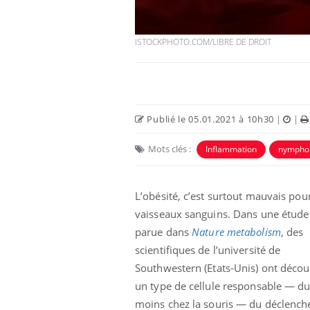
ISTOCKPHOTO.COM/LIBRE DE DROIT
Publié le 05.01.2021 à 10h30
|
|
Mots clés :
Inflammation
nymphop
L’obésité, c’est surtout mauvais pour
Les troubles du sommeil
modifient votre cerveau !
vaisseaux sanguins. Dans une étude
parue dans
Nature metabolism
, des
scientifiques de l’université de
Mon enfant est-il trop
Southwestern (Etats-Unis) ont décou
sensible ou simplement
très empathique ?
un type de cellule responsable — d
moins chez la souris — du déclenc