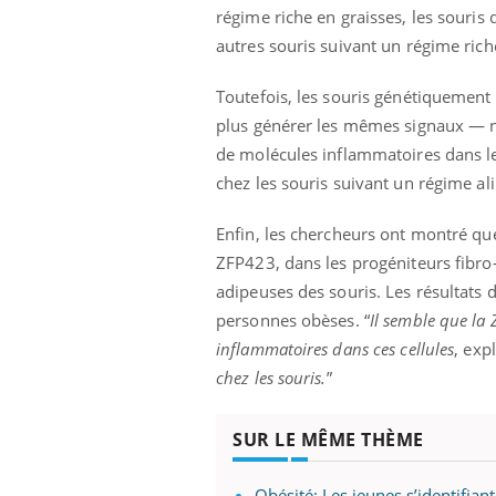
régime riche en graisses, les souris
autres souris suivant un régime rich
Toutefois, les souris génétiquement
Eczéma Chronique des Mains :
Car
Youtube
You
Youtube
expliquer ma maladie
pré
plus générer les mêmes signaux — ne
de molécules inflammatoires dans le
Il y a des sujets qui sont faciles à aborder...
Fati
chez les souris suivant un régime al
d'autres non ! D'un côté, poser des
mêm
questions sur la maladie d'un proche c'est
care
montrer ...
...
Enfin, les chercheurs ont montré qu
ZFP423, dans les progéniteurs fibro
adipeuses des souris. Les résultats 
personnes obèses. “
Il semble que la
inflammatoires dans ces cellules
, exp
chez les souris.
”
SUR LE MÊME THÈME
Obésité: Les jeunes s’identifian