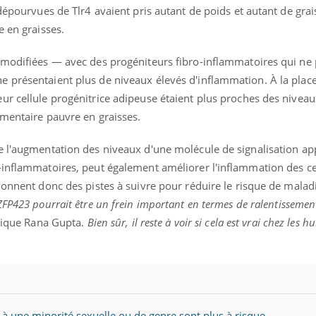
 dépourvues de Tlr4 avaient pris autant de poids et autant de grai
e en graisses.
 modifiées — avec des progéniteurs fibro-inflammatoires qui ne
ence en fer : comprendre pour
Insuline & Charge ment
tube
Youtube
Youtube
Yout
venir
osait en parler??
 présentaient plus de niveaux élevés d'inflammation. À la place
ur cellule progénitrice adipeuse étaient plus proches des nivea
gue, irritabilité, brouillard mental ou
En 2026, l'insuline dans l
imentaire pauvre en graisses.
e alopécie… Les symptômes de la
reste entourée d'idées re
nce en fer sont multiples ce qui la rend
patients comme parfois ch
e l'augmentation des niveaux d'une molécule de signalisation ap
-inflammatoires, peut également améliorer l'inflammation des ce
donnent donc des pistes à suivre pour réduire le risque de maladi
 ZFP423 pourrait être un frein important en termes de ralentissemen
lique Rana Gupta.
Bien sûr, il reste à voir si cela est vrai chez le
t à une minorité sexuelle ou de genre sont plus à risque