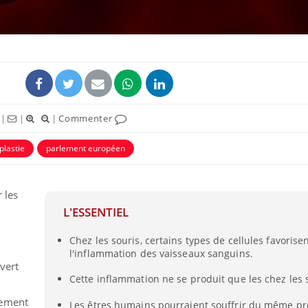
|
|
|
Commenter
lastie
parlement européen
 les
Syndrome métabolique :
Mortalit
quels sont les meilleurs
rapport 
L'ESSENTIEL
exercices physiques ?
son tau
Chez les souris, certains types de cellules favorise
l'inflammation des vaisseaux sanguins.
Comment éviter une otite
Grossess
vert
pendant les vacances ?
naturel 
Cette inflammation ne se produit que les chez les 
des che
u
hement
Les êtres humains pourraient souffrir du même p