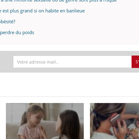
e est plus grand si on habite en banlieue
obésité?
r perdre du poids
S
S