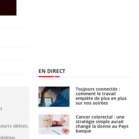
EN DIRECT
é infantile : un
Toujours connectés :
s’interroge sur
comment le travail
x élevé en France
empiète de plus en plus
sur nos soirées
nt
e à risque : ce jus
Cancer colorectal : une
attire l'attention
stratégie simple aurait
souris obèses.
rcheurs
changé la donne au Pays
basque
roblème.