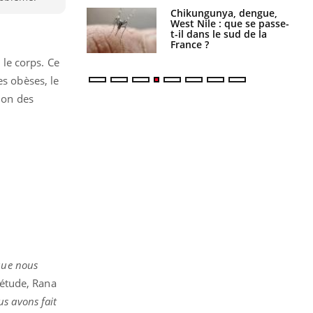
 oublier les
Chikungunya, dengue,
en vacances ?
West Nile : que se passe-
t-il dans le sud de la
France ?
le corps. Ce
es obèses, le
tion des
que nous
'étude, Rana
us avons fait