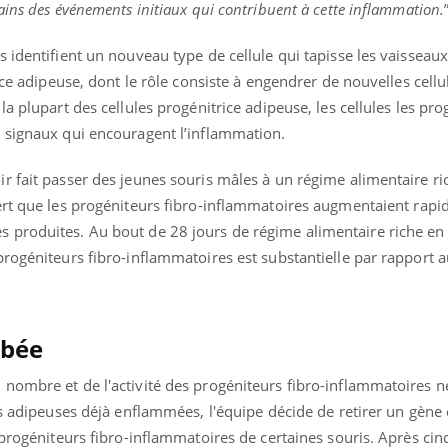
ins des événements initiaux qui contribuent à cette inflammation.
 identifient un nouveau type de cellule qui tapisse les vaisseau
ice adipeuse, dont le rôle consiste à engendrer de nouvelles cell
a plupart des cellules progénitrice adipeuse, les cellules les pro
 signaux qui encouragent l’inflammation.
r fait passer des jeunes souris mâles à un régime alimentaire ri
rt que les progéniteurs fibro-inflammatoires
augmentaient rapi
produites. Au bout de 28 jours de régime alimentaire riche en 
rogéniteurs fibro-inflammatoires est substantielle par rapport a
rbée
nombre et de l'activité des progéniteurs fibro-inflammatoires n
es adipeuses déjà enflammées, l'équipe décide de retirer un gène 
 progéniteurs fibro-inflammatoires de certaines souris. Après ci