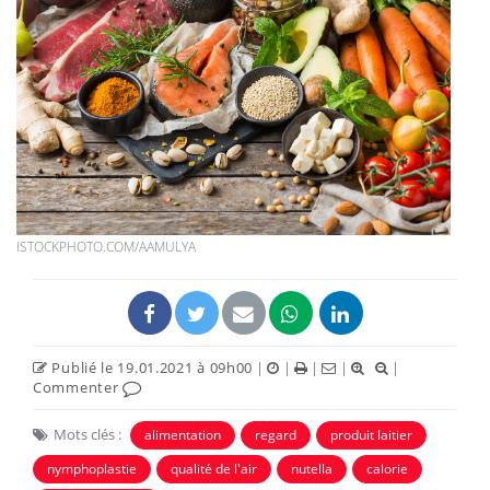
ISTOCKPHOTO.COM/AAMULYA
Publié le 19.01.2021 à 09h00
|
|
|
|
|
Commenter
Mots clés :
alimentation
regard
produit laitier
nymphoplastie
qualité de l'air
nutella
calorie