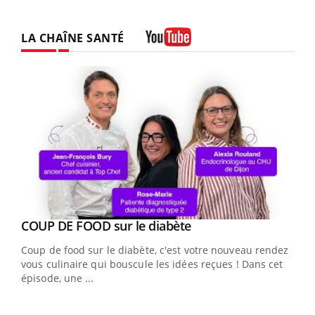
LA CHAÎNE SANTÉ
Youtube
Youtube
cès
COUP DE FOOD sur le diabète
Youtube
Coup de food sur le diabète, c'est votre nouveau rendez-
 en
vous culinaire qui bouscule les idées reçues ! Dans cet
u
épisode, une ...