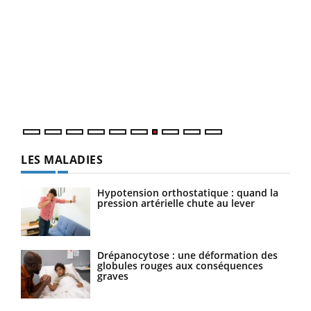
Qua
You
"Les
trav
DRH 
LES MALADIES
Hypotension orthostatique : quand la
pression artérielle chute au lever
Drépanocytose : une déformation des
globules rouges aux conséquences
graves