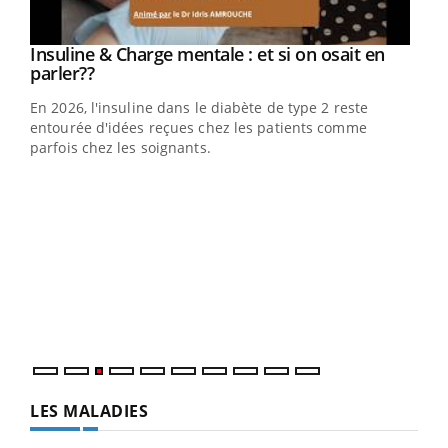
Youtube
Insuline & Charge mentale : et si on osait en
Youtube
Youtube
parler??
En 2026, l'insuline dans le diabète de type 2 reste
entourée d'idées reçues chez les patients comme
parfois chez les soignants.
Ecz
You
pour
L'ét
Vaca
Nos 
LES MALADIES