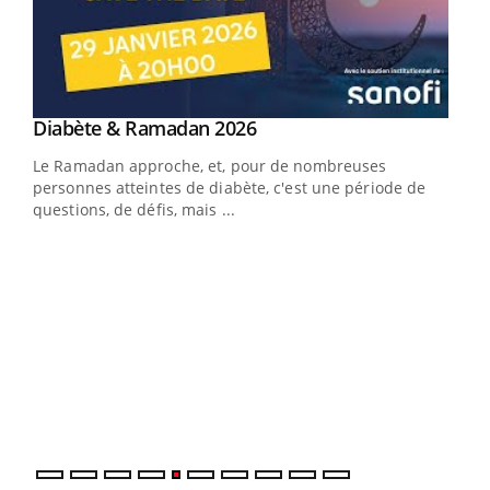
Youtube
Diabète & Ramadan 2026
Youtube
Le Ramadan approche, et, pour de nombreuses
personnes atteintes de diabète, c'est une période de
questions, de défis, mais ...
Un « jumeau numérique » pour faciliter l’accès
COU
Youtube
You
Youtube
à la médecine préventive
Coup
Un établissement lié à un groupe mutualiste innove en
vous
matière de bilan de santé : l'utilisation d'un « jumeau
épis
numérique » permet ...