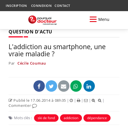
INSCRIPTION
CONNEXION
CONTACT
Menu
QUESTION D'ACTU
L'addiction au smartphone, une
vraie maladie ?
Par
Cécile Coumau
Publié le 17.06.2014 à 08h35
|
|
|
|
|
Commenter
Mots clés :
ski de fond
addiction
dépendance