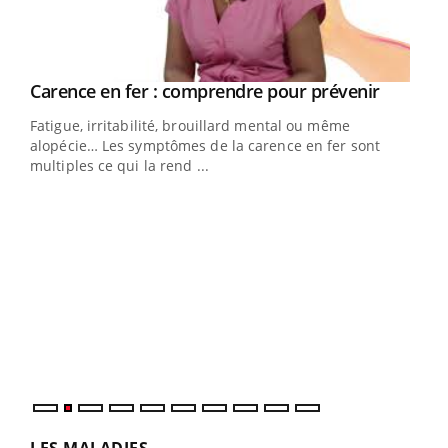
Youtube
a
Carence en fer : comprendre pour prévenir
Youtube
Fatigue, irritabilité, brouillard mental ou même
s non
alopécie… Les symptômes de la carence en fer sont
multiples ce qui la rend ...
Ins
You
par
En 2
ento
parf