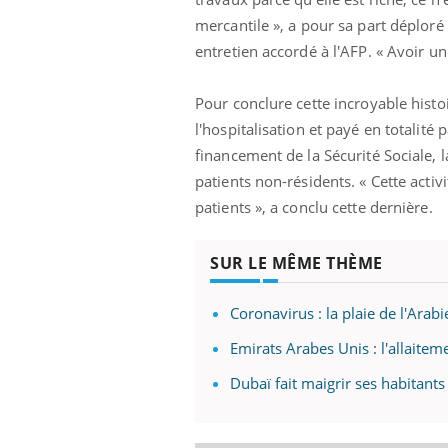
e empêche-t-elle
Fortes chaleurs :
mercantile », a pour sa part déploré
 la nuit ?
pourquoi le risque de
noyade grimpe-t-il ?
entretien accordé à l'AFP. « Avoir un
Pour conclure cette incroyable histo
l'hospitalisation et payé en totalité 
financement de la Sécurité Sociale, 
patients non-résidents. « Cette act
patients », a conclu cette dernière.
SUR LE MÊME THÈME
Coronavirus : la plaie de l'Arab
Emirats Arabes Unis : l'allaitem
Dubaï fait maigrir ses habitants