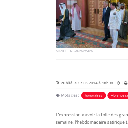
MANDEL NGAN/AP/SIPA
Publié le 17.05.2014 à 18h38
|
|
Mots clés :
honoraires
violence s
L'expression « avoir la folie des gra
semaine, l'hebdomadaire satirique
L