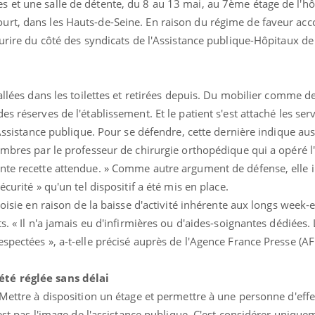
 et une salle de détente, du 8 au 13 mai, au 7ème étage de l'hô
rt, dans les Hauts-de-Seine. En raison du régime de faveur acco
ourire du côté des syndicats de l'Assistance publique-Hôpitaux de 
allées dans les toilettes et retirées depuis. Du mobilier comme de
s réserves de l'établissement. Et le patient s'est attaché les ser
'Assistance publique. Pour se défendre, cette dernière indique au
ambres par le professeur de chirurgie orthopédique qui a opéré l
ante recette attendue. » Comme autre argument de défense, elle
curité » qu'un tel dispositif a été mis en place.
Le Viagra pourrait-il
hoisie en raison de la baisse d'activité inhérente aux longs week-
freiner la propagation du
cancer ?
s. « Il n'a jamais eu d'infirmières ou d'aides-soignantes dédiées.
spectées », a-t-elle précisé auprès de l'Agence France Presse (AF
Pourquoi manger moins
de protéines pourrait
été réglée sans délai
finalement être bénéfique
 Mettre à disposition un étage et permettre à une personne d'eff
'est pas l'image de l'assistance publique. C'est considérer unique