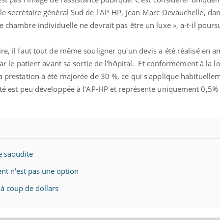
Grossesse et chaleur : ce
 le secrétaire général Sud de l'AP-HP, Jean-Marc Devauchelle, da
que dit la science
e chambre individuelle ne devrait pas être un luxe », a-t-il pours
ire, il faut tout de même souligner qu'un devis a été réalisé en 
par le patient avant sa sortie de l'hôpital. Et conformément à la lo
la prestation a été majorée de 30 %, ce qui s'applique habituelle
ivité est peu développée à l'AP-HP et représente uniquement 0,5%
ie saoudite
ent n'est pas une option
 à coup de dollars