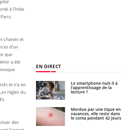
pital
rdé à l'hôte
Paris.
s chaises et
vices d'un
ssi que
'émir a été
EN DIRECT
 invoque
Le smartphone nuit-il à
Légionellose en Suisse :
ends et n'a en
l'apprentissage de la
quelle est l’origine de la
lecture ?
contamination ?
 Les règles du
P).
Mordue par une tique en
Allergies alimentaires :
vacances, elle reste dans
une nouvelle arme contre
le coma pendant 42 jours
les réactions sévères
ectuer des
ment l'aspect