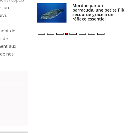
Mordue par un
Comment gérer le
ns un
barracuda, une petite fille
sommeil des enfants en
secourue grâce à un
vacances ?
uivi.
réflexe essentiel
amont de
i de
ment aux
 de nos