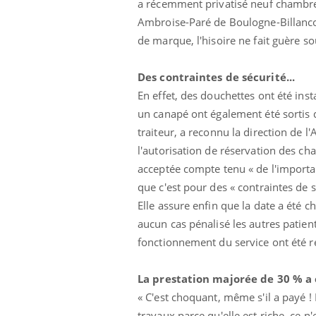
a récemment privatisé neuf chambres
Ambroise-Paré de Boulogne-Billancou
de marque, l'hisoire ne fait guère s
Des contraintes de sécurité...
En effet, des douchettes ont été inst
un canapé ont également été sortis de
traiteur, a reconnu la direction de l
l'autorisation de réservation des ch
acceptée compte tenu « de l'import
que c'est pour des « contraintes de sé
icaments GLP-1
VIH : la fin du comprimé
Elle assure enfin que la date a été c
-ils aussi les os
tous les jours se profile-t-
elle enfin ?
aucun cas pénalisé les autres patient
fonctionnement du service ont été re
lovirus : ce qui
Pourquoi votre ventre
ans la prise en
gâche-t-il les premiers
La prestation majorée de 30 % a 
des femmes
jours de vos vacances ?
« C'est choquant, même s'il a payé !
s
travaux parce qu'elle est riche, ce n