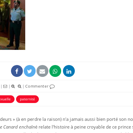
|
|
|
Commenter
exuelle
paternité
ndeurs » (à en perdre la raison) n'a jamais aussi bien porté son n
e Canard enchaîn
é relate l'histoire à peine croyable de ce prince