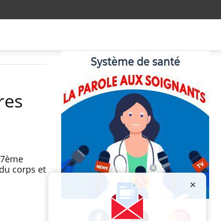
res
u 7ème
du corps et
Publicité