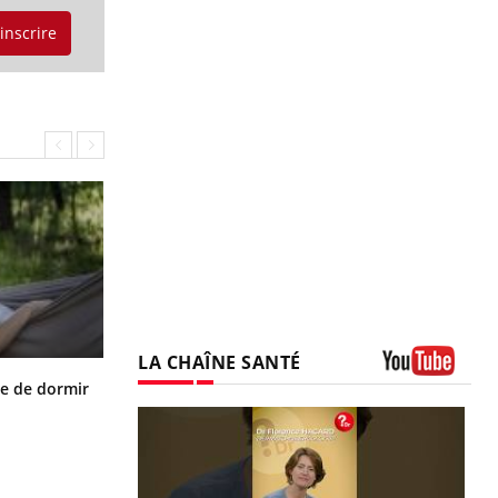
'inscrire
LA CHAÎNE SANTÉ
VIH : la fin du comprimé tous les
le de dormir
Youtube
jours se profile-t-elle enfin ?