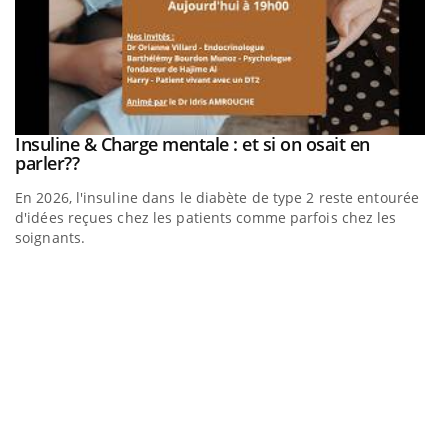
be
Insuline & Charge mentale : et si on osait en
Youtube
Youtube
parler??
En 2026, l'insuline dans le diabète de type 2 reste entourée
a
d'idées reçues chez les patients comme parfois chez les
soignants.
E
Yo
l’
L'
Va
ma